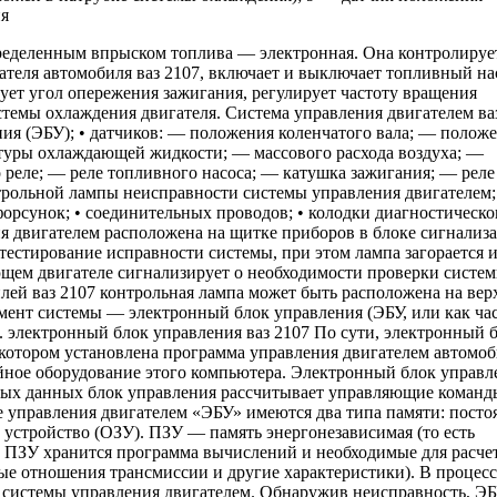
ия
пределенным впрыском топлива — электронная. Она контролируе
ателя автомобиля ваз 2107, включает и выключает топливный на
ует угол опережения зажигания, регулирует частоту вращения
истемы охлаждения двигателя. Система управления двигателем ва
ния (ЭБУ); • датчиков: — положения коленчатого вала; — полож
туры охлаждающей жидкости; — массового расхода воздуха; —
 реле; — реле топливного насоса; — катушка зажигания; — реле
трольной лампы неисправности системы управления двигателем
форсунок; • соединительных проводов; • колодки диагностическо
я двигателем расположена на щитке приборов в блоке сигнализ
тестирование исправности системы, при этом лампа загорается 
ющем двигателе сигнализирует о необходимости проверки систе
лей ваз 2107 контрольная лампа может быть расположена на вер
ент системы — электронный блок управления (ЭБУ, или как ча
 электронный блок управления ваз 2107 По сути, электронный 
отором установлена программа управления двигателем автомоб
йное оборудование этого компьютера. Электронный блок управл
нных данных блок управления рассчитывает управляющие команд
е управления двигателем «ЭБУ» имеются два типа памяти: посто
устройство (ОЗУ). ПЗУ — память энергонезависимая (то есть
В ПЗУ хранится программа вычислений и необходимые для расче
ные отношения трансмиссии и другие характеристики). В процесс
й системы управления двигателем. Обнаружив неисправность, Э