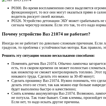
P0300. Во время воспламенения смеси выделяется огромн
функционирует, то все они могут оказаться прямо в сал
водитель рискует своей жизнью.
P0326. Устройство детонации ЭБУ может срабатывать не в
сигнала чересчур низким. Если это так, то его надо норма
Почему устройство Ваз 21074 не работает?
Иногда он не работает по довольно сложным причинам. Если лам
градусов, то проблема с устойчивостью мотора. Как правило, э
Решить эту ситуацию можно несколькими способами:
Поменять датчик Ваз 21074. Обычно лампочка загорается т
есть, то в скором времени он может полностью сломаться.
как инжектор не сможет контролировать топливо. Этот пр
никакого труда. Сделать это можно за 30-40 минут;
Сделать прошивку Ваз 21074. Нужно понимать, что сделат
делать этого не стоит, так как можно еще больше навред
будет выполнена быстро и качественно;
Снять клеммы аккумулятора Ваз 21074. Возможно, лампочк
не потухла. Так тоже бывает. Сняв клеммы, произойдет п
Если нет, то надо искать другие причины.