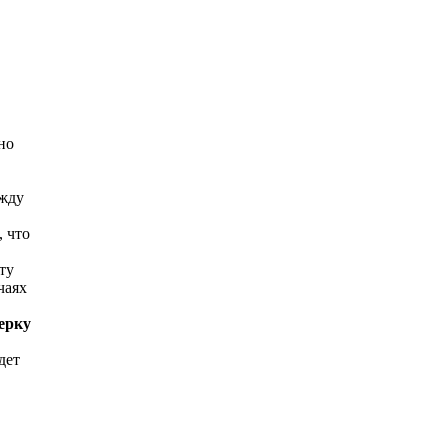
но
ежду
, что
ту
чаях
ерку
дет