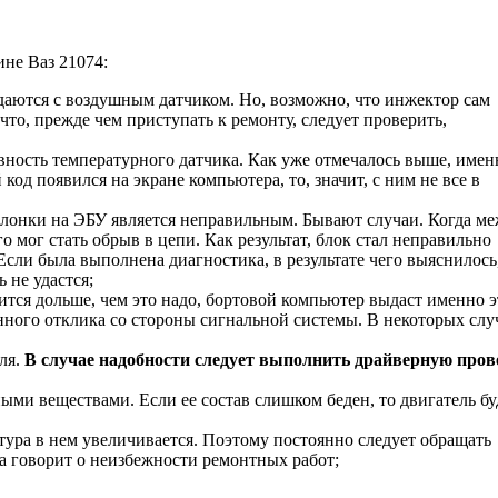
ине Ваз 21074:
даются с воздушным датчиком. Но, возможно, что инжектор сам
то, прежде чем приступать к ремонту, следует проверить,
вность температурного датчика. Как уже отмечалось выше, имен
код появился на экране компьютера, то, значит, с ним не все в
аслонки на ЭБУ является неправильным. Бывают случаи. Когда м
 мог стать обрыв в цепи. Как результат, блок стал неправильно
сли была выполнена диагностика, в результате чего выяснилось
 не удастся;
ится дольше, чем это надо, бортовой компьютер выдаст именно э
нного отклика со стороны сигнальной системы. В некоторых слу
ля.
В случае надобности следует выполнить драйверную пров
ыми веществами. Если ее состав слишком беден, то двигатель бу
атура в нем увеличивается. Поэтому постоянно следует обращать
а говорит о неизбежности ремонтных работ;