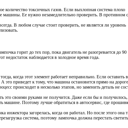
ое количество токсичных газов. Если выхлопная система плохо
оне машины. Ее нужно незамедлительно проверить. В противном 
сегда. В любом случае стоит проверить, не является ли уровень
лизовать.
почка горит до тех пор, пока двигатель не разогревается до 90
тот недостаток наблюдается в холодное время года.
огда, когда этот элемент работает неправильно. Если оставить в
 А это приведет к тому, что машина остановится прямо на дороге
оцесс происходит в несколько этапов, но заменить деталь не сос
ь это своими руками не получится. Даже если бы и получилось,
ить машине. Поэтому лучше обратиться в автосервис, где прошив
а инжектора загорелась, когда он работал. Но после этого она т
ерезагрузка система, поэтому лампочка должна перестать светить