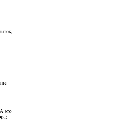
щиток,
ние
А это
ора;