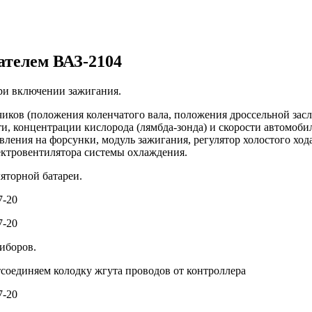
ателем ВАЗ-2104
ри включении зажигания.
иков (положения коленчатого вала, положения дроссельной зас
, концентрации кислорода (лямбда-зонда) и скорости автомобил
ления на форсунки, модуль зажигания, регулятор холостого хода
лектровентилятора системы охлаждения.
яторной батареи.
иборов.
тсоединяем колодку жгута проводов от контроллера