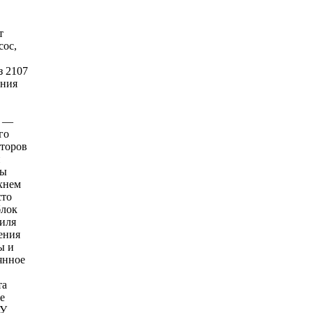
т
сос,
з 2107
ения
; —
го
аторов
и
мы
хнем
сто
блок
иля
ения
ы и
янное
та
е
БУ