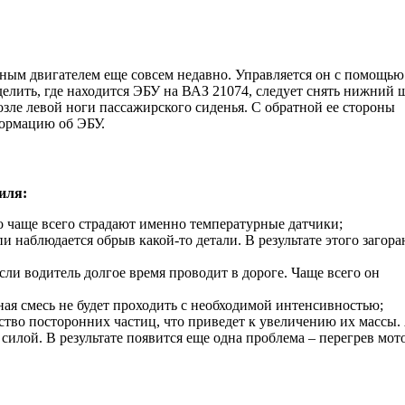
ым двигателем еще совсем недавно. Управляется он с помощью
делить, где находится ЭБУ на ВАЗ 21074, следует снять нижний 
возле левой ноги пассажирского сиденья. С обратной ее стороны
ормацию об ЭБУ.
иля:
о чаще всего страдают именно температурные датчики;
 наблюдается обрыв какой-то детали. В результате этого загора
ли водитель долгое время проводит в дороге. Чаще всего он
ая смесь не будет проходить с необходимой интенсивностью;
ство посторонних частиц, что приведет к увеличению их массы. 
 силой. В результате появится еще одна проблема – перегрев мот