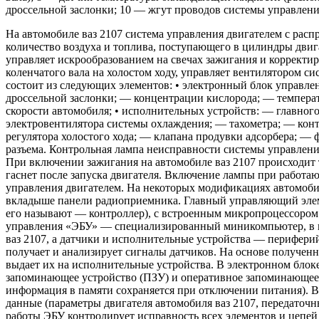
дроссельной заслонки; 10 — жгут проводов системы управлен
На автомобиле ваз 2107 система управления двигателем с рас
количество воздуха и топлива, поступающего в цилиндры двиг
управляет искрообразованием на свечах зажигания и корректир
коленчатого вала на холостом ходу, управляет вентилятором с
состоит из следующих элементов: • электронный блок управле
дроссельной заслонки; — концентрации кислорода; — темпера
скорости автомобиля; • исполнительных устройств: — главного
электровентилятора системы охлаждения; — тахометра; — кон
регулятора холостого хода; — клапана продувки адсорбера; — 
разъема. Контрольная лампа неисправности системы управлени
При включении зажигания на автомобиле ваз 2107 происходит 
гаснет после запуска двигателя. Включение лампы при работа
управления двигателем. На некоторых модификациях автомоби
вкладыше панели радиоприемника. Главный управляющий элем
его называют — контроллер), с встроенным микропроцессором.
управления «ЭБУ» — специализированный миникомпьютер, в к
ваз 2107, а датчики и исполнительные устройства — перифери
получает и анализирует сигналы датчиков. На основе получе
выдает их на исполнительные устройства. В электронном блок
запоминающее устройство (ПЗУ) и оперативное запоминающее 
информация в памяти сохраняется при отключении питания). 
данные (параметры двигателя автомобиля ваз 2107, передаточ
работы ЭБУ контролирует исправность всех элементов и цепе