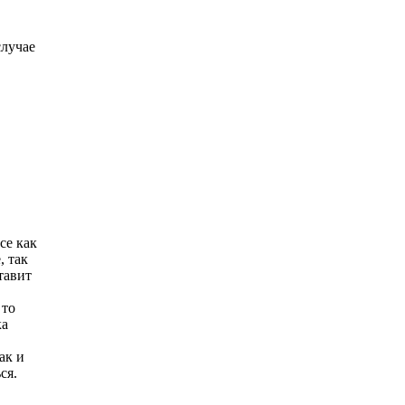
случае
се как
, так
тавит
 то
ка
ак и
ся.