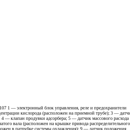
107 1 — электронный блок управления, реле и предохранители
ентрации кислорода (расположен на приемной трубе); 3 — датч
; 4 — клапан продувки адсорбера; 5 — датчик массового расхода
чатого вала (расположен на крышке привода распределительного
ложен в патрубке системы охлаждения); 9 — датчик положения