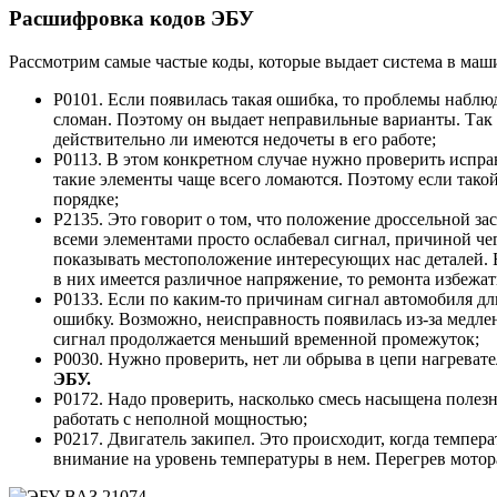
Расшифровка кодов ЭБУ
Рассмотрим самые частые коды, которые выдает система в маш
P0101. Если появилась такая ошибка, то проблемы наблю
сломан. Поэтому он выдает неправильные варианты. Так ч
действительно ли имеются недочеты в его работе;
P0113. В этом конкретном случае нужно проверить испра
такие элементы чаще всего ломаются. Поэтому если такой 
порядке;
P2135. Это говорит о том, что положение дроссельной з
всеми элементами просто ослабевал сигнал, причиной чего
показывать местоположение интересующих нас деталей. Е
в них имеется различное напряжение, то ремонта избежать
P0133. Если по каким-то причинам сигнал автомобиля дл
ошибку. Возможно, неисправность появилась из-за медле
сигнал продолжается меньший временной промежуток;
P0030. Нужно проверить, нет ли обрыва в цепи нагревате
ЭБУ.
P0172. Надо проверить, насколько смесь насыщена полезн
работать с неполной мощностью;
P0217. Двигатель закипел. Это происходит, когда темпер
внимание на уровень температуры в нем. Перегрев мотор