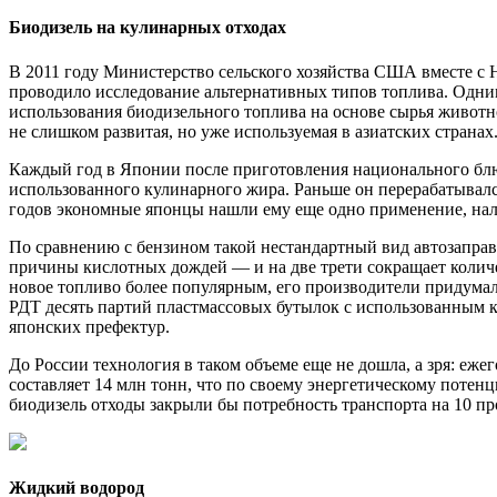
Биодизель на кулинарных отходах
В 2011 году Министерство сельского хозяйства США вместе с
проводило исследование альтернативных типов топлива. Одним
использования биодизельного топлива на основе сырья животн
не слишком развитая, но уже используемая в азиатских странах
Каждый год в Японии после приготовления национального блюд
использованного кулинарного жира. Раньше он перерабатывался
годов экономные японцы нашли ему еще одно применение, нала
По сравнению с бензином такой нестандартный вид автозаправ
причины кислотных дождей — и на две трети сокращает колич
новое топливо более популярным, его производители придума
РДТ десять партий пластмассовых бутылок с использованным к
японских префектур.
До России технология в таком объеме еще не дошла, а зря: е
составляет 14 млн тонн, что по своему энергетическому потен
биодизель отходы закрыли бы потребность транспорта на 10 пр
Жидкий водород