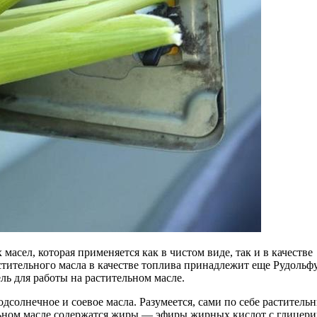
масел, которая применяется как в чистом виде, так и в качестве
тительного масла в качестве топлива принадлежит еще Рудольф
ль для работы на растительном масле.
дсолнечное и соевое масла. Разумеется, сами по себе раститель
тельном масле содержатся жиры — эфиры жирных кислот с глицер