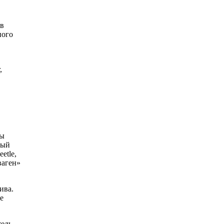
 в
ного
,
ды
рый
etle,
ваген»
ива.
е
тель