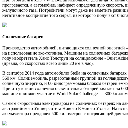
прогревается, а автомобиль набирает определенную скорость, 
желудочного газа. Потребители могут даже не заметить разниц
негативное восприятие того сырья, из которого получают биога
Солнечные батареи
Производство автомобилей, питающихся солнечной энергией —
на использование эко-топлива. Машины на солнечных батареях
году изобретатель Ханс Толструп на солнцемобиле «Quiet Achi
(правда, со скоростью всего лишь 20 км в час).
В сентябре 2014 года автомобилю Stella на солнечных батареях
560 км. Солнцемобиль, разработанный группой из голландско
солнечную энергию, и 60-килограммовым блоком батарей ёмкост
При отсутствии солнечного света запаса батарей хватает на 600
машине приняли участие в World Solar Challenge — 3000-кило
Самым скоростным электрокаром на солнечных батареях на дан
австралийского Университета Нового Южного Уэльса. На испыт
аккумулятора преодолел 500 километров с потрясающей для так