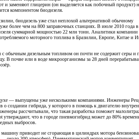
т и заменяют глицерин (он выделяется как побочный продукт) 
вится компонентом биодизеля.
зилии, биодизель уже стал неплохой альтернативой обычному
уже более чем на 800 заправочных станциях. В июле 2010 года в
дизеля суммарной мощностью 22 млн тонн. Аналитики компании 
 потребляемого моторного топлива в Бразилии, Европе, Китае и 
и с обычным дизельным топливом он почти не содержит серы и 
ду. В почве или в воде микроорганизмы за 28 дней перерабатыв
озёр.
духе — выпущены уже несколькими компаниями. Инженеры Peug
в о создании гибрида, у которого в помощь к двигателю внутре
инженеры рассчитывали, что такая разработка поможет малолитр
eot утверждают, что в городе пневмогибрид может до 80% времен
редных выбросов.
 машину приводит не сгорающая в цилиндрах мотора бензинова
е — около 300 атмосфер). Пневматический мотор конвертирует