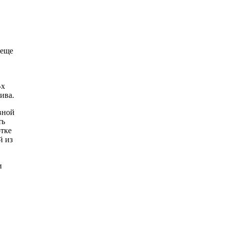
 еще
-х
ива.
вной
ть
отке
й из
и