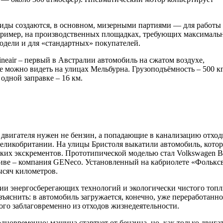
риды создаются, в основном, мизерными партиями — для работы
пример, на производственных площадках, требующих максималь
одели и для «стандартных» покупателей.
neair – первый в Австралии автомобиль на сжатом воздухе,
можно видеть на улицах Мельбурна. Грузоподъёмность – 500 кг
 одной заправке – 16 км.
 двигателя нужен не бензин, а попадающие в канализацию отхо
 Великобритании. На улицы Бристоля выкатили автомобиль, кото
ских экскрементов. Прототипической моделью стал Volkswagen Be
ве – компания GENeco. Установленный на кабриолете «Фолькс
ысяч километров.
и энергосберегающих технологий и экологически чистого топл
ъяснить: в автомобиль загружается, конечно, уже переработанно
ого заблаговременно из отходов жизнедеятельности.
дновременно: машина стартует от бензина, но, как только двига