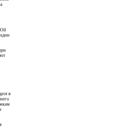
на
Oil
Индии
при
ают
eot в
ннего
ажкам
и
я