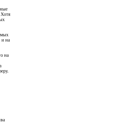
тные
 Хотя
вых
амых
 и на
го на
а
еру.
ива