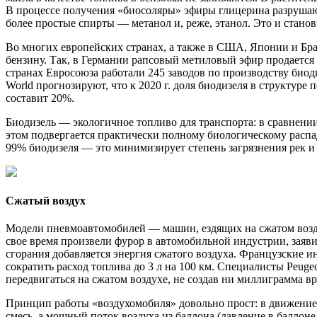
В процессе получения «биосоляры» эфиры глицерина разрушаю
более простые спирты — метанол и, реже, этанол. Это и стано
Во многих европейских странах, а также в США, Японии и Бра
бензину. Так, в Германии рапсовый метиловый эфир продается 
странах Евросоюза работали 245 заводов по производству био
World прогнозируют, что к 2020 г. доля биодизеля в структуре
составит 20%.
Биодизель — экологичное топливо для транспорта: в сравнени
этом подвергается практически полному биологическому распа
99% биодизеля — это минимизирует степень загрязнения рек и 
Сжатый воздух
Модели пневмоавтомобилей — машин, ездящих на сжатом воз
свое время произвели фурор в автомобильной индустрии, заяви
сгорания добавляется энергия сжатого воздуха. Французские 
сократить расход топлива до 3 л на 100 км. Специалисты Peug
передвигаться на сжатом воздухе, не создав ни миллиграмма в
Принцип работы «воздухомобиля» довольно прост: в движение
смесь, а мощный поток воздуха из баллона (давление в баллон