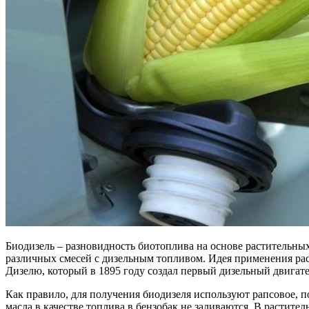
Биодизель – разновидность биотоплива на основе растительных 
различных смесей с дизельным топливом. Идея применения рас
Дизелю, который в 1895 году создал первый дизельный двигате
Как правило, для получения биодизеля используют рапсовое, по
масла в качестве топлива в бензобак не заливаются. В расти