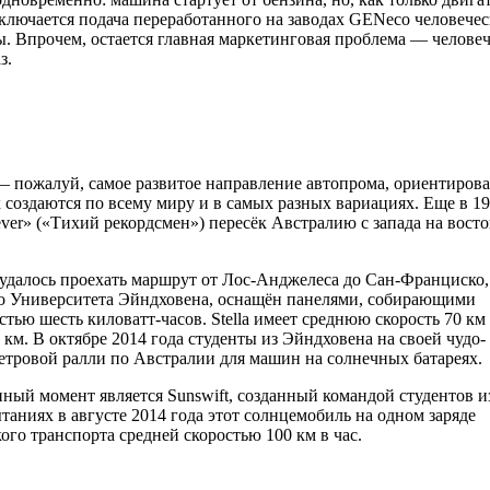
включается подача переработанного на заводах GENeco человечес
ы. Впрочем, остается главная маркетинговая проблема — человеч
з.
 пожалуй, самое развитое направление автопрома, ориентиров
 создаются по всему миру и в самых разных вариациях. Еще в 1
ever» («Тихий рекордсмен») пересёк Австралию с запада на восто
 удалось проехать маршрут от Лос-Анджелеса до Сан-Франциско, 
го Университета Эйндховена, оснащён панелями, собирающими
ью шесть киловатт-часов. Stella имеет среднюю скорость 70 км 
 км. В октябре 2014 года студенты из Эйндховена на своей чудо-
метровой ралли по Австралии для машин на солнечных батареях.
ный момент является Sunswift, созданный командой студентов и
аниях в августе 2014 года этот солнцемобиль на одном заряде
ого транспорта средней скоростью 100 км в час.