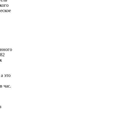
кого
еское
анного
982
к
а это
в час.
з