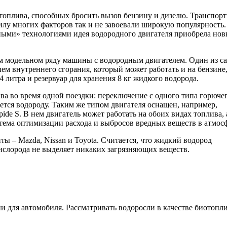
топлива, способных бросить вызов бензину и дизелю. Транспор
силу многих факторов так и не завоевали широкую популярность.
еными» технологиями идея водородного двигателя приобрела но
ем модельном ряду машины с водородным двигателем. Один из с
м внутреннего сгорания, который может работать и на бензине,
литра и резервуар для хранения 8 кг жидкого водорода.
ва во время одной поездки: переключение с одного типа горюче
ется водороду. Таким же типом двигателя оснащен, например,
de S. В нем двигатель может работать на обоих видах топлива, 
ема оптимизации расхода и выбросов вредных веществ в атмосф
ты – Mazda, Nissan и Toyota. Считается, что жидкий водород
кислорода не выделяет никаких загрязняющих веществ.
 для автомобиля. Рассматривать водоросли в качестве биотопл