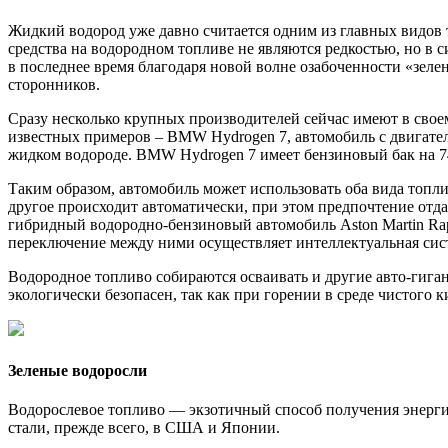
Жидкий водород уже давно считается одним из главных видов 
средства на водородном топливе не являются редкостью, но в 
в последнее время благодаря новой волне озабоченности «зел
сторонников.
Сразу несколько крупных производителей сейчас имеют в сво
известных примеров – BMW Hydrogen 7, автомобиль с двигателе
жидком водороде. BMW Hydrogen 7 имеет бензиновый бак на 74 
Таким образом, автомобиль может использовать оба вида топли
другое происходит автоматически, при этом предпочтение отда
гибридный водородно-бензиновый автомобиль Aston Martin Rapi
переключение между ними осуществляет интеллектуальная сист
Водородное топливо собираются осваивать и другие авто-гиган
экологически безопасен, так как при горении в среде чистого 
Зеленые водоросли
Водорослевое топливо — экзотичный способ получения энергии
стали, прежде всего, в США и Японии.