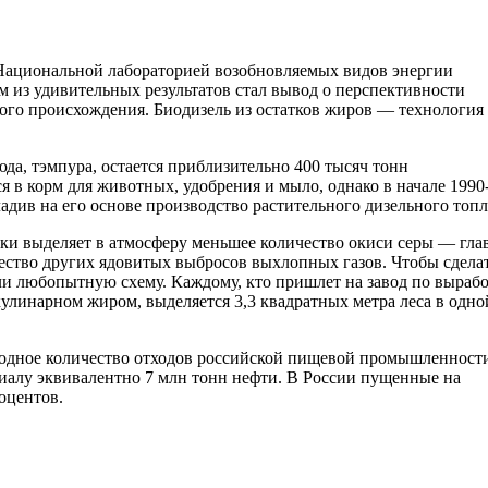
 Национальной лабораторией возобновляемых видов энергии
 из удивительных результатов стал вывод о перспективности
ого происхождения. Биодизель из остатков жиров — технология
.
а, тэмпура, остается приблизительно 400 тысяч тонн
 в корм для животных, удобрения и мыло, однако в начале 1990
див на его основе производство растительного дизельного топл
ки выделяет в атмосферу меньшее количество окиси серы — гла
ество других ядовитых выбросов выхлопных газов. Чтобы сдела
ли любопытную схему. Каждому, кто пришлет на завод по выраб
улинарном жиром, выделяется 3,3 квадратных метра леса в одно
жегодное количество отходов российской пищевой промышленност
циалу эквивалентно 7 млн тонн нефти. В России пущенные на
оцентов.