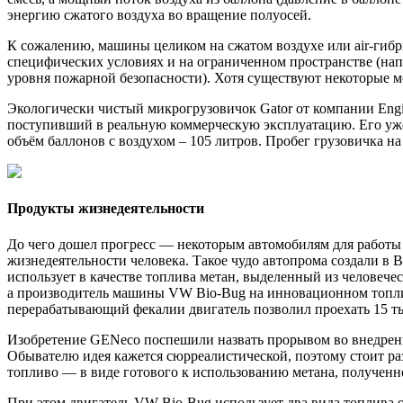
энергию сжатого воздуха во вращение полуосей.
К сожалению, машины целиком на сжатом воздухе или air-гиб
специфических условиях и на ограниченном пространстве (на
уровня пожарной безопасности). Хотя существуют некоторые м
Экологически чистый микрогрузовичок Gator от компании Engi
поступивший в реальную коммерческую эксплуатацию. Его уже 
объём баллонов с воздухом – 105 литров. Пробег грузовичка на
Продукты жизнедеятельности
До чего дошел прогресс — некоторым автомобилям для работы
жизнедеятельности человека. Такое чудо автопрома создали в
использует в качестве топлива метан, выделенный из человече
а производитель машины VW Bio-Bug на инновационном топли
перерабатывающий фекалии двигатель позволил проехать 15 т
Изобретение GENeco поспешили назвать прорывом во внедрени
Обывателю идея кажется сюрреалистической, поэтому стоит раз
топливо — в виде готового к использованию метана, полученн
При этом двигатель VW Bio-Bug использует два вида топлива о