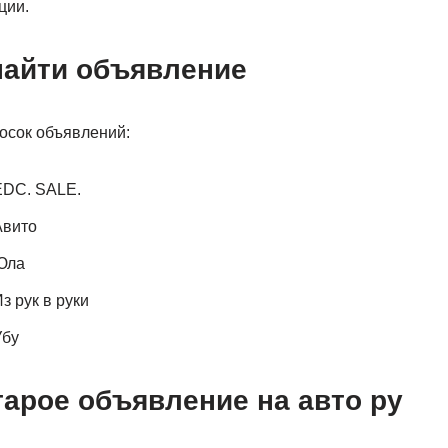
ции.
найти объявление
осок объявлений:
EDC. SALE.
Авито
Юла
з рук в руки
Убу
тарое объявление на авто ру