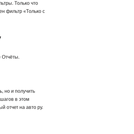
ьтры. Только что
ен фильтр «Только с
у
е Отчёты.
, но и получить
шагов в этом
й отчет на авто ру.