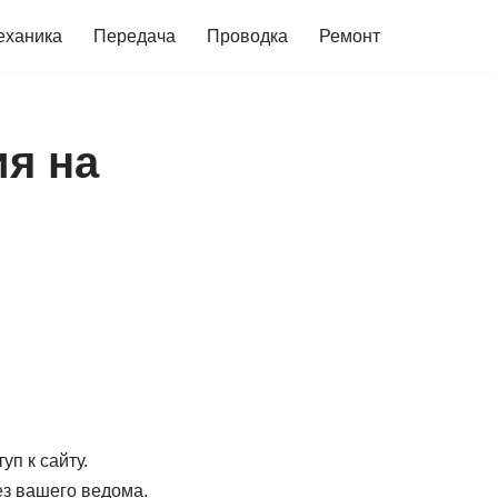
еханика
Передача
Проводка
Ремонт
ия на
п к сайту.
ез вашего ведома.