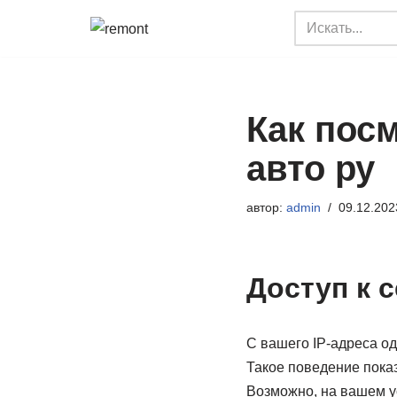
Перейти
к
содержимому
Как пос
авто ру
автор:
admin
09.12.202
Доступ к 
С вашего IP-адреса о
Такое поведение показ
Возможно, на вашем у