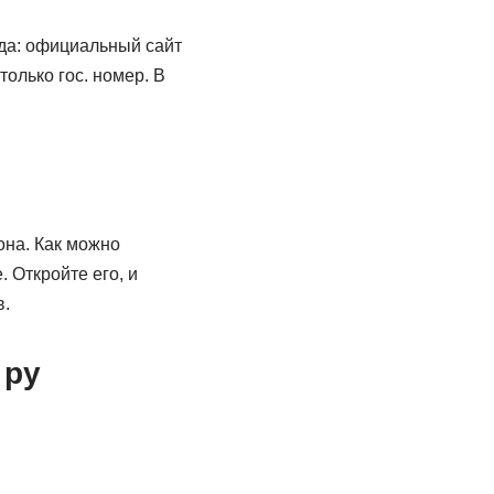
да: официальный сайт
олько гос. номер. В
она. Как можно
 Откройте его, и
в.
 ру