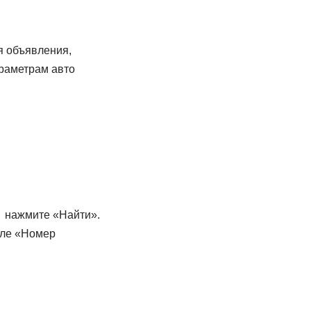
я объявления,
раметрам авто
→ нажмите «Найти».
оле «Номер