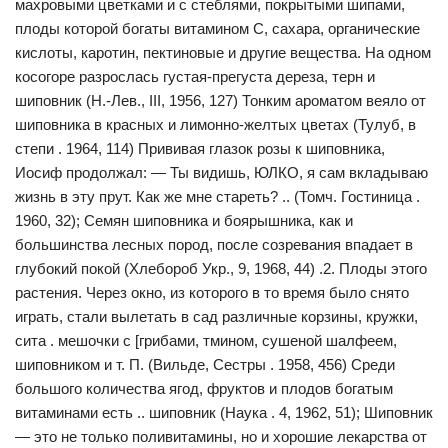
махровыми цветками и с стеблями, покрытыми шипами,
плоды которой богаты витамином С, сахара, органические
кислоты, каротин, пектиновые и другие вещества. На одном
косогоре разрослась густая-прегуста дереза, терн и
шиповник (Н.-Лев., III, 1956, 127) Тонким ароматом веяло от
шиповника в красных и лимонно-желтых цветах (Тулуб, в
степи . 1964, 114) Прививая глазок розы к шиповника,
Иосиф продолжал: — Ты видишь, ЮЛКО, я сам вкладываю
жизнь в эту прут. Как же мне стареть? .. (Томч. Гостиница .
1960, 32); Семян шиповника и боярышника, как и
большинства лесных пород, после созревания впадает в
глубокий покой (Хлебороб Укр., 9, 1968, 44) .2. Плоды этого
растения. Через окно, из которого в то время было снято
играть, стали вылетать в сад различные корзины, кружки,
сита . мешочки с [грибами, тмином, сушеной шалфеем,
шиповником и т. П. (Вильде, Сестры . 1958, 456) Среди
большого количества ягод, фруктов и плодов богатым
витаминами есть .. шиповник (Наука . 4, 1962, 51); Шиповник
— это не только поливитамины, но и хорошие лекарства от