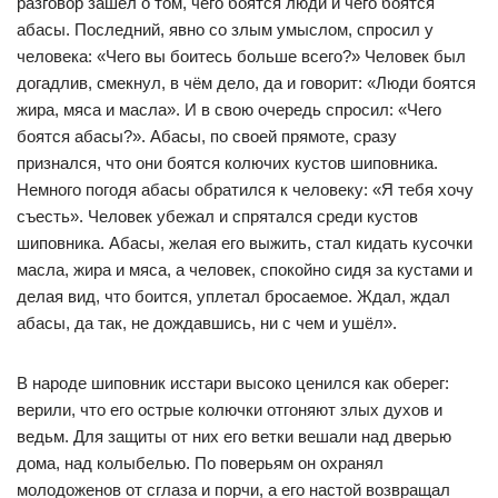
разговор зашёл о том, чего боятся люди и чего боятся
абасы. Последний, явно со злым умыслом, спросил у
человека: «Чего вы боитесь больше всего?» Человек был
догадлив, смекнул, в чём дело, да и говорит: «Люди боятся
жира, мяса и масла». И в свою очередь спросил: «Чего
боятся абасы?». Абасы, по своей прямоте, сразу
признался, что они боятся колючих кустов шиповника.
Немного погодя абасы обратился к человеку: «Я тебя хочу
съесть». Человек убежал и спрятался среди кустов
шиповника. Абасы, желая его выжить, стал кидать кусочки
масла, жира и мяса, а человек, спокойно сидя за кустами и
делая вид, что боится, уплетал бросаемое. Ждал, ждал
абасы, да так, не дождавшись, ни с чем и ушёл».
В народе шиповник исстари высоко ценился как оберег:
верили, что его острые колючки отгоняют злых духов и
ведьм. Для защиты от них его ветки вешали над дверью
дома, над колыбелью. По поверьям он охранял
молодоженов от сглаза и порчи, а его настой возвращал