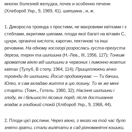
многих болезней желудка, почек и особенно печени
(Хлебороб Укр., 9, 1969, 41). шипшина , и,
ж.
1. Дикоросла троянда з простими, не махровими квітками і з
стеблами, вкритими шипами, плоди якої багаті на вітамін С,
цукри, органічні кислоти, каротин, пектинові та інші
речовини.
На одному косогорі розрослась густа-прегуста
дереза, терен та шипшина
(Н.-Лев., III, 1956, 127);
Тонким
ароматом віяло від шипшини в червоних і лимонно-жовтих
квітах
(Тулуб, В степу. 1964, 114);
Прищеплюючи вічко
троянди до шипшини, Йосип продовжував: — Ти бачиш,
Юлко, я сам вкладаю життя в цю лозину. То як же мені
старіти.
(Томч., Готель. 1960, 32);
Насіння шипшини і
глоду, як і більшості лісових порід, після достигання
впадає в глибокий спокій
(Хлібороб Укр., 9, 1968, 44).
2. Плоди цієї рослини.
Через вікно, з якого на той час було
знято грати, стали вилітати в сад різноманітні кошики,