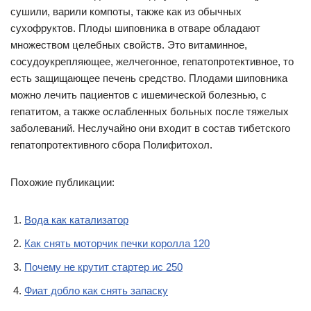
сушили, варили компоты, также как из обычных
сухофруктов. Плоды шиповника в отваре обладают
множеством целебных свойств. Это витаминное,
сосудоукрепляющее, желчегонное, гепатопротективное, то
есть защищающее печень средство. Плодами шиповника
можно лечить пациентов с ишемической болезнью, с
гепатитом, а также ослабленных больных после тяжелых
заболеваний. Неслучайно они входит в состав тибетского
гепатопротективного сбора Полифитохол.
Похожие публикации:
Вода как катализатор
Как снять моторчик печки королла 120
Почему не крутит стартер ис 250
Фиат добло как снять запаску