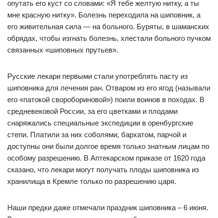
опутать его куст со словами: «Я тебе желтую нитку, а ты
мне красную нитку». Болезнь переходила на шиповник, а
его живительная сила — на больного. Буряты, в шаманских
обрядах, чтобы изгнать болезнь, хлестали больного пучком
связанных «шиповных прутьев».
Русские лекари первыми стали употреблять пасту из
шиповника для лечения ран. Отваром из его ягод (называли
его «патокой своробориновой») поили воинов в походах. В
средневековой России, за его цветками и плодами
снаряжались специальные экспедиции в оренбургские
степи. Платили за них соболями, бархатом, парчой и
доступны они были долгое время только знатным лицам по
особому разрешению. В Аптекарском приказе от 1620 года
сказано, что лекари могут получать плоды шиповника из
хранилища в Кремле только по разрешению царя.
Наши предки даже отмечали праздник шиповника – 6 июня.