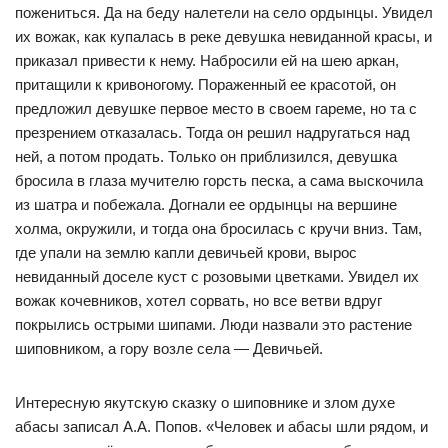
пожениться. Да на беду налетели на село ордынцы. Увидел
их вожак, как купалась в реке девушка невиданной красы, и
приказал привести к нему. Набросили ей на шею аркан,
притащили к кривоногому. Пораженный ее красотой, он
предложил девушке первое место в своем гареме, но та с
презрением отказалась. Тогда он решил надругаться над
ней, а потом продать. Только он приблизился, девушка
бросила в глаза мучителю горсть песка, а сама выскочила
из шатра и побежала. Догнали ее ордынцы на вершине
холма, окружили, и тогда она бросилась с кручи вниз. Там,
где упали на землю капли девичьей крови, вырос
невиданный доселе куст с розовыми цветками. Увидел их
вожак кочевников, хотел сорвать, но все ветви вдруг
покрылись острыми шипами. Люди назвали это растение
шиповником, а гору возле села — Девичьей.
Интересную якутскую сказку о шиповнике и злом духе
абасы записал А.А. Попов. «Человек и абасы шли рядом, и