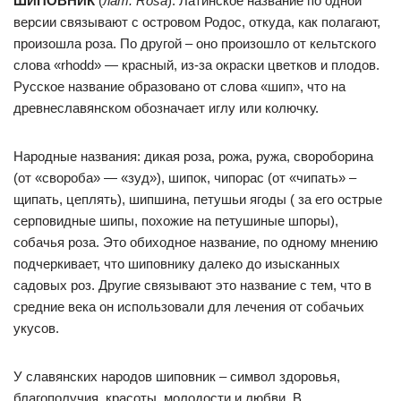
ШИПОВНИК
(
лат. Rōsa
). Латинское название по одной
версии связывают с островом Родос, откуда, как полагают,
произошла роза. По другой – оно произошло от кельтского
слова «rhodd» — красный, из-за окраски цветков и плодов.
Русское название образовано от слова «шип», что на
древнеславянском обозначает иглу или колючку.
Народные названия: дикая роза, рожа, ружа, свороборина
(от «свороба» — «зуд»), шипок, чипорас (от «чипать» –
щипать, цеплять), шипшина, петушьи ягоды ( за его острые
серповидные шипы, похожие на петушиные шпоры),
собачья роза. Это обиходное название, по одному мнению
подчеркивает, что шиповнику далеко до изысканных
садовых роз. Другие связывают это название с тем, что в
средние века он использовали для лечения от собачьих
укусов.
У славянских народов шиповник – символ здоровья,
благополучия, красоты, молодости и любви. В