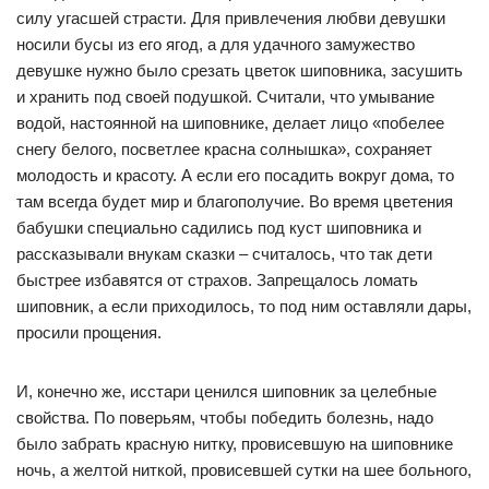
силу угасшей страсти. Для привлечения любви девушки
носили бусы из его ягод, а для удачного замужество
девушке нужно было срезать цветок шиповника, засушить
и хранить под своей подушкой. Считали, что умывание
водой, настоянной на шиповнике, делает лицо «побелее
снегу белого, посветлее красна солнышка», сохраняет
молодость и красоту. А если его посадить вокруг дома, то
там всегда будет мир и благополучие. Во время цветения
бабушки специально садились под куст шиповника и
рассказывали внукам сказки – считалось, что так дети
быстрее избавятся от страхов. Запрещалось ломать
шиповник, а если приходилось, то под ним оставляли дары,
просили прощения.
И, конечно же, исстари ценился шиповник за целебные
свойства. По поверьям, чтобы победить болезнь, надо
было забрать красную нитку, провисевшую на шиповнике
ночь, а желтой ниткой, провисевшей сутки на шее больного,