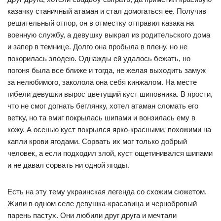
казачку станичный атаман и стал домогаться ее. Получив
решительный отпор, он в отместку отправил казака на
военную службу, а девушку выкрал из родительского дома
и запер в темнице. Долго она пробыла в плену, но не
покорилась злодею. Однажды ей удалось бежать, но
погоня была все ближе и тогда, не желая выходить замуж
за нелюбимого, заколола она себя кинжалом. На месте
гибели девушки вырос цветущий куст шиповника. В ярости,
что не смог догнать беглянку, хотел атаман сломать его
ветку, но та вмиг покрылась шипами и вонзилась ему в
кожу. А осенью куст покрылся ярко-красными, похожими на
капли крови ягодами. Сорвать их мог только добрый
человек, а если подходил злой, куст ощетинивался шипами
и не давал сорвать ни одной ягоды.
Есть на эту тему украинская легенда со схожим сюжетом.
Жили в одном селе девушка-красавица и чернобровый
парень пастух. Они любили друг друга и мечтали