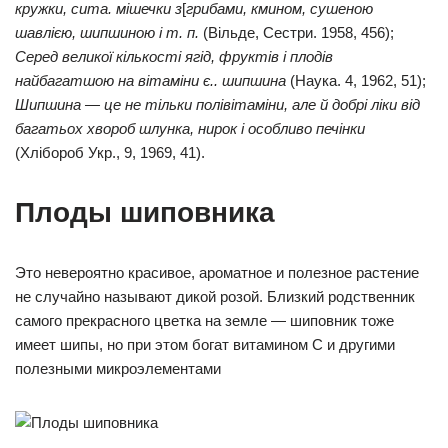
кружки, сита. мішечки з
[
грибами, кмином, сушеною
шавлією, шипшиною і т. п.
(Вільде, Сестри. 1958, 456);
Серед великої кількості ягід, фруктів і плодів
найбагатшою на вітаміни є.. шипшина
(Наука. 4, 1962, 51);
Шипшина — це не тільки полівітаміни, але й добрі ліки від
багатьох хвороб шлунка, нирок і особливо печінки
(Хлібороб Укр., 9, 1969, 41).
Плоды шиповника
Это невероятно красивое, ароматное и полезное растение
не случайно называют дикой розой. Близкий родственник
самого прекрасного цветка на земле — шиповник тоже
имеет шипы, но при этом богат витамином С и другими
полезными микроэлементами