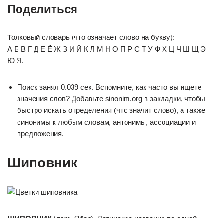
Поделиться
Толковый словарь (что означает слово на букву):
А Б В Г Д Е Ё Ж З И Й К Л М Н О П Р С Т У Ф Х Ц Ч Ш Щ Э
Ю Я.
Поиск занял 0.039 сек. Вспомните, как часто вы ищете
значения слов? Добавьте sinonim.org в закладки, чтобы
быстро искать определения (что значит слово), а также
синонимы к любым словам, антонимы, ассоциации и
предложения.
Шиповник