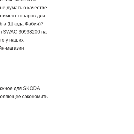
не думать о качестве
ртимент товаров для
bia (Шкода Фабия)?
5л SWAG 30938200 на
те у наших
йн-магазин
важное для SKODA
воляющее сэкономить