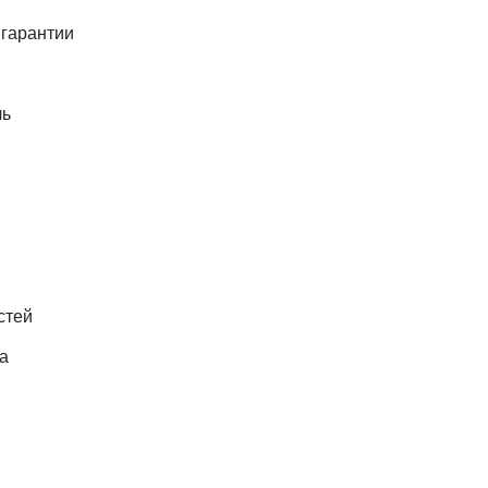
 гарантии
ль
стей
а