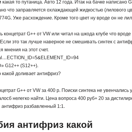
какая то путаница. Авто 12 года. Итак на бачке написано G
но что заправляется охлаждающей жидкостью (лилового цв
74G. Уже расхождение. Кроме того цвет ну вроде он не л
ь концетрат G++ от VW или читал на шкода клубе что вроде
Если это так лучше наверное не смешивать синтек с антиф
 мнения на этот счет.
/catal…ECTION_ID=5&ELEMENT_ID=94
» G12++ (S12++).
о какой доливает антифриз?
нцетрат G++ от VW за 400 р. Поиски синтека не увенчались у
лосб нелегко найти. Цена вопроса 400 руб+ 20 за дистили
й антифриз разбавленный 1:1.
ия антифриз какой