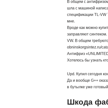
В общем с антифризом 
шла с машиной написа
спецификации TL-VW 7
мне.
Вроде как можно купит
заправляют синтеком. 
VW. В общем требуются
obninskorgsintez.ru
Антифриз «UNLIMITED
Хотелось бы узнать кт
Upd. Купил сегодня ко
Да и вообще G++ оказа
в бутылке уже готовы
Шкода фаб