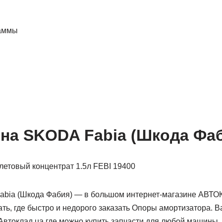
раммы
на SKODA Fabia (Шкода Фа
abia (Шкода Фабия) — в большом интернет-магазине АВТО
ать, где быстро и недорого заказать Опоры амортизатора. 
втоклад.ua где можно купить запчасти для любой машины, 