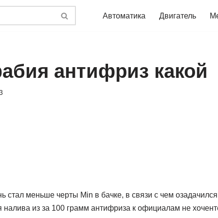
Автоматика
Двигатель
М
абия антифриз какой
3
нь стал меньше черты Min в бачке, в связи с чем озадачил
я налива из за 100 грамм антифриза к официалам не хочент