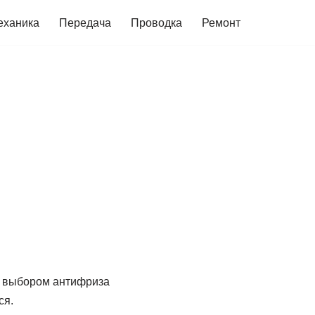
еханика
Передача
Проводка
Ремонт
ся выбором антифриза
ся.