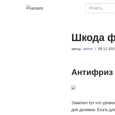
Перейти
к
содержимому
Шкода ф
автор:
admin
09.12.202
Антифриз
Заметил тут что урове
для доливки. Ехать дл