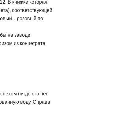
12. В книжке которая
ета), соответствующей
иловый…розовый по
 бы на заводе
ризом из концетрата
спехом нигде его нет.
рованную воду. Справа