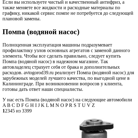
Если вы используете чистый и качественный антифриз, а
также меняете все жидкости и расходные материалы по
графику, никакой сервис помпе не потребуется до следующей
плановой замены.
Помпа (водяной насос)
Полноценная эксплуатация машины подразумевает
профилактику узлов основных агрегатов с заменой данного
элемента. Чтобы все сделать правильно, следует купить
Помпа (водяной насос) в надежном магазине. Так
автовладелец страхует себя от брака и дополнительных
расходов. avtogorod39.ru реализует Помпа (водяной насос) для
зарубежных моделей лучшего качества, по выгодной цене в
Калининграде. При возникновении вопросов у клиента,
готовы дать ответ наши специалисты.
У нас есть Помпа (водяной насос) на следующие автомобили
A B C D F G H I J K L M N O P R S T U V Z
1
2345 из 3399