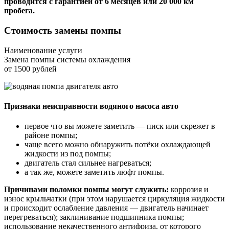
проводится с гарантией от 6 месяцев или 20 000 км
пробега.
Стоимость замены помпы
Наименование услуги
Замена помпы системы охлаждения
от 1500 рублей
Признаки неисправности водяного насоса авто
первое что вы можете заметить — писк или скрежет в
районе помпы;
чаще всего можно обнаружить потёки охлаждающей
жидкости из под помпы;
двигатель стал сильнее нагреваться;
а так же, можете заметить люфт помпы.
Причинами поломки помпы могут служить:
коррозия и
износ крыльчатки (при этом нарушается циркуляция жидкости
и происходит ослабление давления — двигатель начинает
перегреваться); заклинивание подшипника помпы;
использование некачественного антифриза, от которого