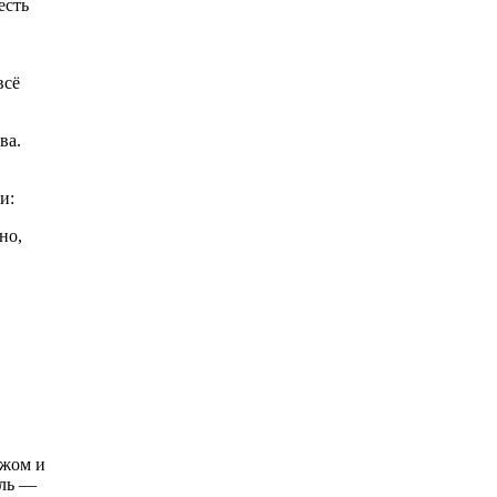
есть
всё
ва.
и:
но,
ежом и
ель —