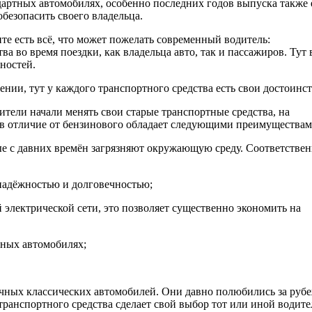
дартных автомобилях, особенно последних годов выпуска также 
безопасить своего владельца.
анте есть всё, что может пожелать современный водитель:
 во время поездки, как владельца авто, так и пассажиров. Тут 
ностей.
ении, тут у каждого транспортного средства есть свои достоинст
ители начали менять свои старые транспортные средства, на
, в отличие от бензинового обладает следующими преимуществам
е с давних времён загрязняют окружающую среду. Соответствен
надёжностью и долговечностью;
электрической сети, это позволяет существенно экономить на
чных автомобилях;
ычных классических автомобилей. Они давно полюбились за руб
транспортного средства сделает свой выбор тот или иной водит