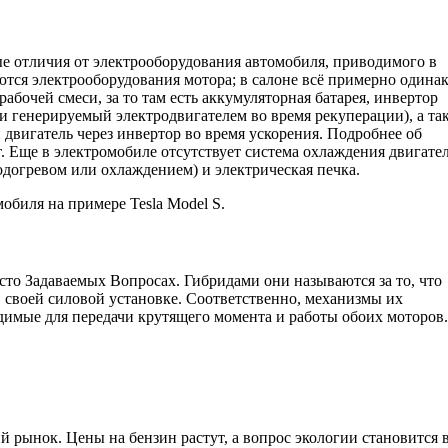
е отличия от электрооборудования автомобиля, приводимого в
тся электрооборудования мотора; в салоне всё примерно одинак
абочей смеси, за то там есть аккумуляторная батарея, инвертор
и генерируемый электродвигателем во время рекуперации), а та
двигатель через инвертор во время ускорения. Подробнее об
. Еще в электромобиле отсутствует система охлаждения двигател
подогревом или охлаждением) и электрическая печка.
обиля на примере Tesla Model S.
сто Задаваемых Вопросах. Гибридами они называются за то, что
в своей силовой установке. Соответственно, механизмы их
одимые для передачи крутящего момента и работы обоих моторов.
 рынок. Цены на бензин растут, а вопрос экологии становится 