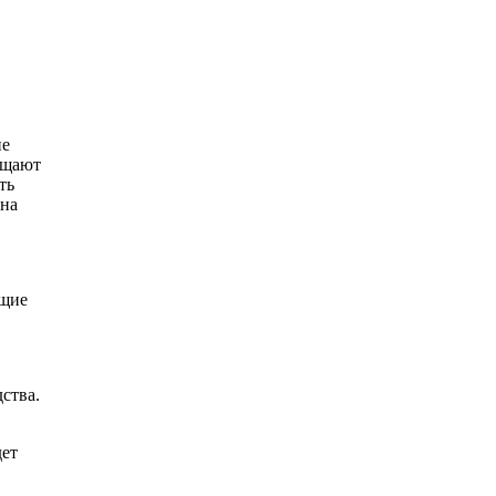
ие
ащают
ть
ина
ющие
ства.
дет