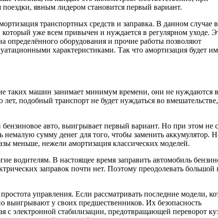
я поездки, явным лидером становится первый вариант.
ортизация транспортных средств и заправка. В данном случае в
, который уже всем привычен и нуждается в регулярном уходе. Э
ена определённого оборудования и прочие работы позволяют
уатационными характеристиками. Так что амортизация будет им
ние таких машин занимает минимум времени, они не нуждаются 
ко лет, подобный транспорт не будет нуждаться во вмешательстве,
и бензиновое авто, выигрывает первый вариант. Но при этом не 
ть немалую сумму денег для того, чтобы заменить аккумулятор. Н
 разы меньше, нежели амортизация классических моделей.
ногие водителям. В настоящее время заправить автомобиль бензи
ектрических заправок почти нет. Поэтому преодолевать большой 
и простота управления. Если рассматривать последние модели, к
но выигрывают у своих предшественников. Их безопасность
ная с электронной стабилизации, предотвращающей переворот ку