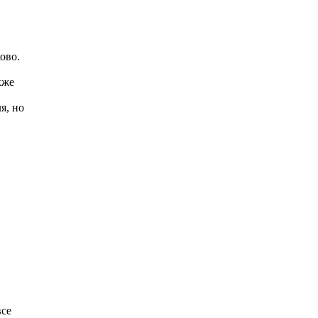
ово.
кже
я, но
все