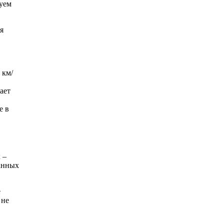
буем
я
 км/
ает
е в
 –
занных
е
 не