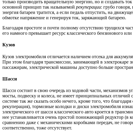
только производить вращательную энергию, но и создавать ток д
основной принцип так называемой
рекуперации
: грубо говоря,
энергия батареи тратится, а если педаль отпустить, на движуще
обмотке напряжение и генерируя ток, заряжающий батарею.
Благодаря простоте и почти полному отсутствию трущихся част
его намного превышает ресурс классического бензинового или 
Кузов
Кузов электромобиля отличается наличием отсека для аккумуля
При этом благодаря трансмиссии, занимающей в электрокаре з
пассажирам, электрической машины доступно больше пространс
Шасси
Шасси состоит в свою очередь из ходовой части, механизмов 
мосты, подвеску и колеса, не имеет принципиальных отличий 
системе так же сказать особо нечего, кроме того, что благода
рекуперация), тормозные колодки и диски электромобиля изна
электрического от шасси классического авто кроется в трансмис
нее устанавливается очень простой понижающий редуктор (в 
сравнению даже с механическими коробками передач, не говоря
соответственно, тоже отсутствует.