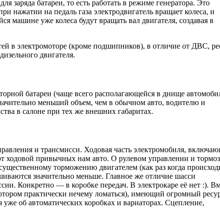
ля заряда батареи, то есть работать в режиме генератора. Это
 при нажатии на педаль газа электродвигатель вращает колеса, и
йся машине уже колеса будут вращать вал двигателя, создавая в
ей в электромоторе (кроме подшипников), в отличие от ДВС, ре
дизельного двигателя.
торной батареи (чаще всего располагающейся в днище автомобил
начительно меньший объем, чем в обычном авто, водителю и
тва в салоне при тех же внешних габаритах.
управления и трансмисси. Ходовая часть электромобиля, включа
от ходовой привычных нам авто. О рулевом управлении и тормо
ря существенному торможению двигателем (как раз когда происход
шиваются значительно меньше. Главное же отличие шасси
сии. Конкретно — в коробке передач. В электрокаре её нет :). В
котором практически нечему ломаться), имеющий огромный ресу
 уже об автоматических коробках и вариаторах. Сцепление,