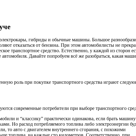
уче
: электрокары, гибриды и обычные машины. Большое разнообраз
ляют отказаться от бензина. При этом автомобилисты не прекр
ское транспортное средство. Естественно, у каждой из сторон ес
 автомобиля. Давайте попробуем всё же разобраться, какая маш
обенную роль при покупке транспортного средства играют следу
ются современные потребители при выборе транспортного сред
омобили и “классику” практически одинакова, если брать машину
ами. Но расход потребляемого топлива либо электроэнергии бу
ли, то авто с двигателем внутреннего сгорания, с похожими
льше топлива, на каждые сто километров. Соответственно, при