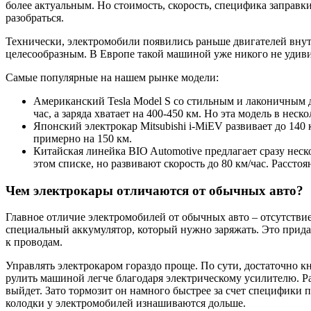
более актуальным. Но стоимость, скорость, специфика заправ
разобраться.
Технически, электромобили появились раньше двигателей внут
целесообразным. В Европе такой машиной уже никого не удивить
Самые популярные на нашем рынке модели:
Американский Tesla Model S со стильным и лаконичным д
час, а заряда хватает на 400-450 км. Но эта модель в неск
Японский электрокар Mitsubishi i-MiEV развивает до 140 км
примерно на 150 км.
Китайская линейка BIO Automotive предлагает сразу неск
этом списке, но развивают скорость до 80 км/час. Расстоя
Чем электрокары отличаются от обычных авто?
Главное отличие электромобилей от обычных авто – отсутствие
специальный аккумулятор, который нужно заряжать. Это прида
к проводам.
Управлять электрокаром гораздо проще. По сути, достаточно к
рулить машиной легче благодаря электрическому усилителю. Ра
выйдет. Зато тормозит он намного быстрее за счет специфики 
колодки у электромобилей изнашиваются дольше.