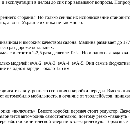
ки и эксплуатации в целом до сих пор вызывают вопросы. Попро
реннего сгорания. Но только сейчас их использование становитс
, а вот в Украине их пока не так много.
изайном и высоким качеством салона. Машина развивает до 177
олько раз дороже остальных.
/час и стоит в 2-2,5 раза дешевле Tesla. Но и одного заряда хват
олько моделей: evA-2, evA-3, evA-4, evA-5. Они самые бюджетны
ние на одном заряде – около 125 км.
 двигателя внутреннего сгорания и коробки передач. Вместо них
ет автомобилю мобильность, в отличие от троллейбусов, привя
нопки «включить». Вместо коробки передач стоит редуктор. Даж
згоняется автомобиль самостоятельно, поэтому резко «газануть»
переработки кинетической энергии в электрическую. Тормозные