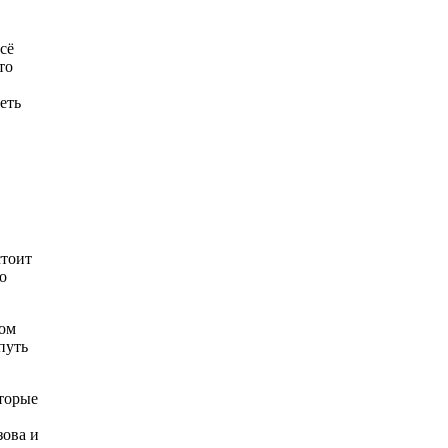
сё
то
еть
в
стоит
о
ном
путь
оторые
зова и