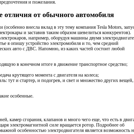
 предпочтения и пожелания.
е отличия от обычного автомобиля
(особенно внесла вклад в эту тему компания Tesla Motors, запу
ктрокары и заставив таким образом шевелиться конкурентов).
лектрокаров, например, оборудуя машины двумя электродвигат
тье я опишу устройство электромобиля и то, чем средний
еских авто с ДВС. Напомню, из каких частей состоит любой
одящую в конечном итоге в движение транспортное средство;
едача крутящего момента с двигателя на колеса;
ь: тут и стартер, и подогрев, и свет и множество других вещей,
акие особенные.
ей, камер сгорания, клапанов и много чего еще, что есть в двиг
годаря электромагнитной силе вращается ротор. Подробнее об
оважной особенностью электродвигателя является возможность н