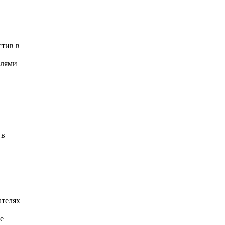
стив в
елями
 в
ателях
е