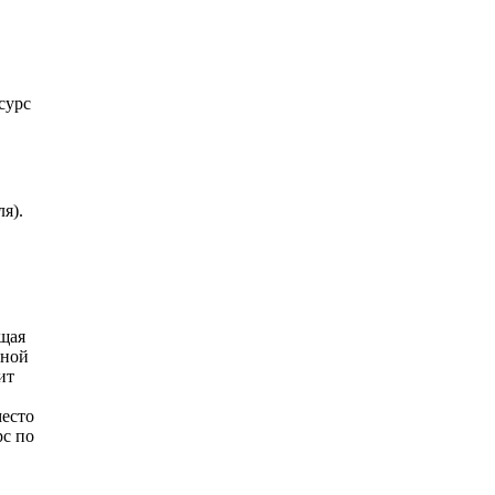
сурс
я).
ющая
зной
ит
место
рс по