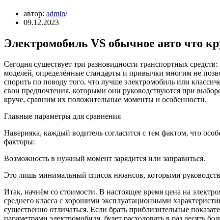
автор:
admin
09.12.2023
Электромобиль VS обычное авто что кр
Сегодня существует три разновидности транспортных средств
моделей, определённые стандарты и привычки многим не позво
спорить по поводу того, что лучше электромобиль или классиче
свои предпочтения, которыми они руководствуются при выборе
круче, сравним их положительные моменты и особенности.
Главные параметры для сравнения
Наверняка, каждый водитель согласится с тем фактом, что ос
факторы:
Возможность в нужный момент зарядится или заправиться.
Это лишь минимальный список нюансов, которыми руководству
Итак, начнём со стоимости. В настоящее время цена на электр
среднего класса с хорошими эксплуатационными характеристик
существенно отличаться. Если брать приблизительные показате
параметрами электромобиля, будет расходовать в раз десять бо