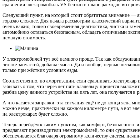
сравнении электромобиль VS бензин в плане расходов во врем
Следующий пункт, на который стоит обратиться внимание — ам
гораздо сложнее. Для начала рассмотрим классический вариант
очень важно, только своевременная диагностика, чистка и зам
автомобилю оставаться безопасным, обладать отличными экспл
немалую стоимость.
У электромобилей тут всё намного проще. Так как обслужива
чистке запчастей, добавке масла. Да и вообще, первые несколь
только при жёстких условиях езды.
Соответственно, по амортизации, если сравнивать электрокар 
забывать о том, что через лет пять владельцу придётся выложи
разбив цену данного устройства на пять лет, она получается в
А что касается заправки, эта ситуация ещё не до конца ясна м
можно везде, практически на каждом километре пути, а вот эл
на электрокарах будет сложно.
Теперь перейдём к таким пунктам, как комфорт, безопасность 
предлагают производители электромобилей, то они существен
обеспечивается благодаря огромному количеству систем, начи