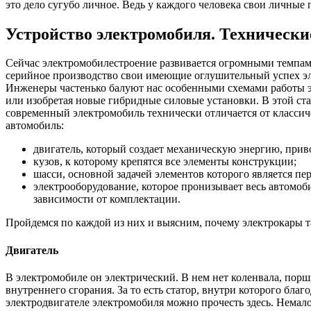
это дело сугубо личное. Ведь у каждого человека свои личные
Устройство электромобиля. Технически
Сейчас электромобилестроение развивается огромными темпами 
серийное производство свои имеющие оглушительный успех эле
Инженеры частенько балуют нас особенными схемами работы э
или изобретая новые гибридные силовые установки. В этой ста
современный электромобиль технически отличается от классич
автомобиль:
двигатель, который создает механическую энергию, прив
кузов, к которому крепятся все элементы конструкции;
шасси, основной задачей элементов которого является пер
электрооборудование, которое пронизывает весь автомобил
зависимости от комплектации.
Пройдемся по каждой из них и выясним, почему электрокары т
Двигатель
В электромобиле он электрический. В нем нет коленвала, поршн
внутреннего сгорания. За то есть статор, внутри которого бла
электродвигателе электромобиля можно прочесть здесь. Немал