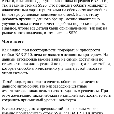
Кстати, в каталогах доступна как стойка передняя ВАЗ 2110,
так и задние стойки SS20. Это позволит собрать комплект с
аналогичными характеристиками на обеих осях автомобиля
(вплоть до установки заниженных стоек). Если к этому
добавить пружины данного бренда, можно значительно
улучшить показатели и качество работы подвески в целом.
Главное, чтобы все детали были оригинальными, так как на
рынке много подделок, в том числе и SS20.
Что в итоге
Как видно, при необходимости подобрать и приобрести
стойки ВАЗ 2110, цена не является основным критерием. На
данный автомобиль важнее взять не самый доступный по
стоимости или даже средний по цене вариант, а такие стойки,
которые способны качественно улучшить устойчивость и
управляемость.
Такой подход позволит изменить общие впечатления от
данного автомобиля, так как заводские штатные
амортизаторы никак нельзя назвать удачным решением. При
этом желательно также избежать излишней жесткости, то есть
сохранить приемлемый уровень комфорта.
В свою очередь, хотя предложений по аналогам много,
именно производитель стоек SS20 для ВАЗ 2110 и других