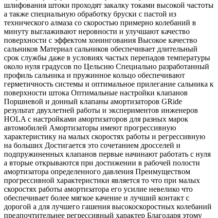
шлифования штоки проходят закалку токами высокой частоты
а также специальную обработку бруски с пастой из
технического алмаза со скоростью примерно колебаний в
минуту выглаживают неровности и улучшают качество
поверхности с эффектом хонингования Высокое качество
сальников Материал сальников обеспечивает длительный
срок службы даже в условиях частых перепадов температуры
около нуля градусов по Цельсию Специально разработанный
профиль сальника и пружинное кольцо обеспечивают
герметичность системы и оптимальное прилегание сальника к
поверхности штока Оптимальные настройки клапанов
Поршневой и донный клапаны амортизаторов GRide
результат двухлетней работы и экспериментов инженеров
HOLA с настройками амортизаторов для разных марок
автомобилей Амортизаторы имеют прогрессивную
характеристику на малых скоростях работы и регрессивную
на больших Достигается это сочетанием дросселей и
подпружиненных клапанов первые начинают работать с нуля
а вторые открываются при достижении в рабочей полости
амортизатора определенного давления Преимуществом
прогрессивной характеристики является то что при малых
скоростях работы амортизатора его усилие невелико что
обеспечивает более мягкое качение и лучший контакт с
дорогой а для лучшего гашения высокоскоростных колебаний
предпочтительнее регрессивный характер Благодаря этому