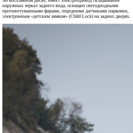
легкосплавном диске, имеет электропривод складывания
наружных зеркал заднего вида, оснащен светодиодными
противотуманными фарами, передними датчиками парковки,
электронным «детским замком» (Child Lock) на задних дверях.