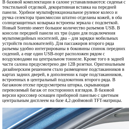
В базовой комплектации в салоне устанавливаются: сиденья с
текстильной отделкой, декоративная вставка на передней
панели. Удобное мультифункциональное рулевое колесо и
ручка селектора трансмиссии штатно отделаны кожей, в оба
солнцезащитных козырька встроены зеркала с подсветкой.
Новый Sorento имеет большое количество разъемов USB. В
консоли передней панели их три (один для подключения
мультимедийных носителей, два – для зарядки мобильных
устройств пользователей). Для пассажиров второго ряда
разъемы удобно интегрированы в боковины спинок передних
сидений, а еще один USB-порт расположен рядом с
воздуховодами на центральном тоннеле. Кроме того в задней
части салона предусмотрено две 12В розетки. Оригинальным
дизайнерским решением стало размещение подстаканников в
картах задних дверей, в дополнении к паре подстаканников,
встроенных в центральный подлокотник второго ряда. В
багажном отсеке предусмотрена шторка, скрывающая
перевозимый багаж от посторонних взглядов. В базовой
версии кроссовер оснащен приборной панелью с цветным
центральным дисплеем на базе 4,2-дюймовой TFT-матрицы.