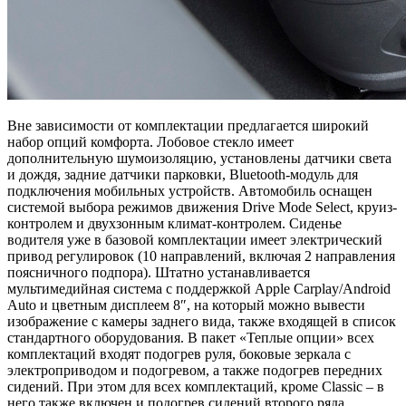
Вне зависимости от комплектации предлагается широкий
набор опций комфорта. Лобовое стекло имеет
дополнительную шумоизоляцию, установлены датчики света
и дождя, задние датчики парковки, Bluetooth-модуль для
подключения мобильных устройств. Автомобиль оснащен
системой выбора режимов движения Drive Mode Select, круиз-
контролем и двухзонным климат-контролем. Сиденье
водителя уже в базовой комплектации имеет электрический
привод регулировок (10 направлений, включая 2 направления
поясничного подпора). Штатно устанавливается
мультимедийная система с поддержкой Apple Carplay/Android
Auto и цветным дисплеем 8″, на который можно вывести
изображение с камеры заднего вида, также входящей в список
стандартного оборудования. В пакет «Теплые опции» всех
комплектаций входят подогрев руля, боковые зеркала с
электроприводом и подогревом, а также подогрев передних
сидений. При этом для всех комплектаций, кроме Classic – в
него также включен и подогрев сидений второго ряда.