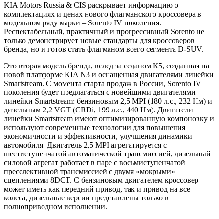
KIA Motors Russia & CIS раскрывает информацию о
комплектациях и ценах нового флагманского кроссовера в
модельном ряду марки – Sorento IV поколения.
Респектабельный, практичный и прогрессивный Sorento не
только демонстрирует новые стандарты для кроссоверов
бренда, но и готов стать флагманом всего сегмента D-SUV.
Это вторая модель бренда, вслед за седаном К5, созданная на
новой платформе KIA N3 и оснащенная двигателями линейки
Smartstream. С момента старта продаж в России, Sorento IV
поколения будет предлагаться с новейшими двигателями
линейки Smartstream: бензиновым 2,5 MPI (180 л.с., 232 Нм) и
дизельным 2,2 VGT (CRDi, 199 л.с., 440 Нм). Двигатели
линейки Smartstream имеют оптимизированную компоновку и
используют современные технологии для повышения
экономичности и эффективности, улучшения динамики
автомобиля. Двигатель 2,5 MPI агрегатируется с
шестиступенчатой автоматической трансмиссией, дизельный
силовой агрегат работает в паре с восьмиступенчатой
преселективной трансмиссией с двумя «мокрыми»
сцеплениями 8DCT. С бензиновым двигателем кроссовер
может иметь как передний привод, так и привод на все
колеса, дизельные версии представлены только в
полноприводном исполнении.