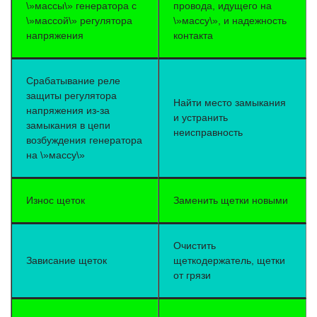
\»массы\» генератора с
провода, идущего на
\»массой\» регулятора
\»массу\», и надежность
напряжения
контакта
Срабатывание реле
защиты регулятора
Найти место замыкания
напряжения из-за
и устранить
замыкания в цепи
неисправность
возбуждения генератора
на \»массу\»
Износ щеток
Заменить щетки новыми
Очистить
Зависание щеток
щеткодержатель, щетки
от грязи