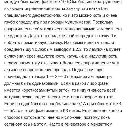
между обмотками фаз те же 100кОм. большое затруднение
вызывает определение короткозамкнутого витка без
специального дефектоскопа, но и это можно хоть и очень
грубо определить при помощи мультиметра. Поскольку
сопротивление обмоток очень мало напрямую измерить его
не удастся. Для этого придется найти среднюю точку 0 и
собрать примитивную схемку. Из схемы видно что если
соединить щуп с любым выводом 1,2,3, то лампочка будет
включена через индуктивность катушки, а индуктивность
переменному току оказывает большее сопротивление чем
активное сопротивление провода. Подключая щуп
поочередно к точкам 1 — 2 — 3 показания амперметра
должны быть одинаковыми. Если в какой либо фазе
имеется короткозамкнутый виток, то индуктивность всей
катушки резко падает и соответственно возрастает ток.
Если на одной из фаз ток больше на 0,1А при общем токе 4
— 5А то в этой фазе имеется КЗ виток. Есть еще несколько
способов которые точнее но и сложней, поэтому пока
остановлюсь на этом. Часто в генераторе с межвитком