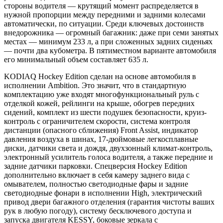
стороны водителя — крутящий момент распределяется в
нужной пропорции между передними и задними колесами
автоматически, по ситуации. Среди ключевых достоинств
внедорожника — огромный багажник: даже при семи занятых
местах — минимум 233 л, а при сложенных задних сиденьях
— почти два кубометра. В пятиместном варианте автомобиля
его минимальный объем составляет 635 л.
KODIAQ Hockey Edition сделан на основе автомобиля в
исполнении Ambition. Это значит, что в стандартную
комплектацию уже входят многофункциональный руль с
отделкой кожей, рейлинги на крыше, обогрев передних
сидений, комплект из шести подушек безопасности, круиз-
контроль с ограничителем скорости, система контроля
дистанции (опасного сближения) Front Assist, индикатор
давления воздуха в шинах, 17-дюймовые легкосплавные
диски, датчики света и дождя, двухзонный климат-контроль,
электронный усилитель голоса водителя, а также передние и
задние датчики парковки. Спецверсия Hockey Edition
дополнительно включает в себя камеру заднего вида с
омывателем, полностью светодиодные фары и задние
светодиодные фонари в исполнении High, электрический
привод двери багажного отделения (гарантия чистоты ваших
рук в любую погоду), систему бесключевого доступа и
запуска двигателя KESSY, боковые зеркала с