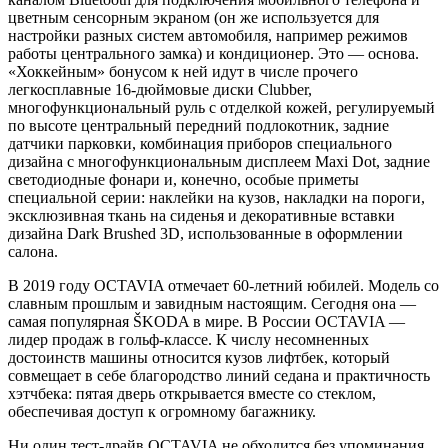
цветным сенсорным экраном (он же используется для
настройки разных систем автомобиля, например режимов
работы центрального замка) и кондиционер. Это — основа.
«Хоккейным» бонусом к ней идут в числе прочего
легкосплавные 16-дюймовые диски Clubber,
многофункциональный руль с отделкой кожей, регулируемый
по высоте центральный передний подлокотник, задние
датчики парковки, комбинация приборов специального
дизайна с многофункциональным дисплеем Maxi Dot, задние
светодиодные фонари и, конечно, особые приметы
специальной серии: наклейки на кузов, накладки на пороги,
эксклюзивная ткань на сиденья и декоративные вставки
дизайна Dark Brushed 3D, использованные в оформлении
салона.
В 2019 году OCTAVIA отмечает 60-летний юбилей. Модель со
славным прошлым и завидным настоящим. Сегодня она —
самая популярная ŠKODA в мире. В России OCTAVIA —
лидер продаж в гольф-классе. К числу несомненных
достоинств машины относится кузов лифтбек, который
совмещает в себе благородство линий седана и практичность
хэтчбека: пятая дверь открывается вместе со стеклом,
обеспечивая доступ к огромному багажнику.
Ни один тест-драйв OCTAVIA не обходится без упоминания