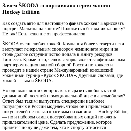
Зачем ŠKODA «спортивная» серия машин
Hockey Edition
Как создать авто для настоящего фаната хоккея? Нарисовать
портрет Малкина на капоте? Положить в багажник клюшку?
Не так! Есть решение от профессионалов.
ŠKODA очень любит хоккей. Компания более четверти века
выступает генеральным спонсором чемпионата мира и за
столь долгое сотрудничество попала в Книгу рекордов
Гиннесса. Кроме того, чешская марка является официальным
партнером национальной сборной России по хоккею и
проводит в нашей стране Международный юношеский
хоккейный турнир «Кубок ŠKODA». Другими словами, где
хоккей — там и ŠKODA.
Но однажды возник вопрос: как выразить любовь к этой
динамичной, честной и эмоциональной игре в автомобилях?
Ответ был таким: выпустить спецверсии наиболее
популярных в России моделей, чтобы они привлекали
покупателей не только красивым названием — Hockey Edition,
— но и набором самых востребованных опций по очень
привлекательной цене. Сделать предложение, которое
придется по душе даже тем, кто к спорту относится