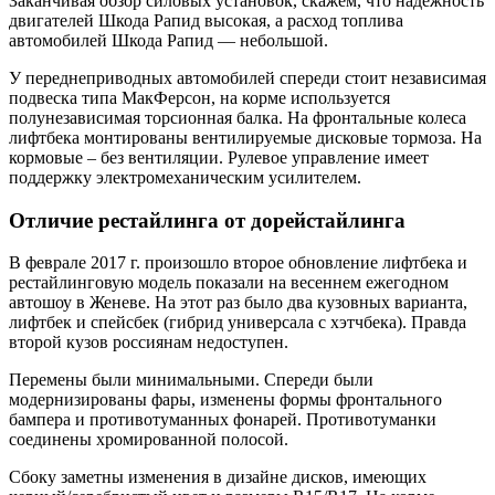
Заканчивая обзор силовых установок, скажем, что надежность
двигателей Шкода Рапид высокая, а расход топлива
автомобилей Шкода Рапид — небольшой.
У переднеприводных автомобилей спереди стоит независимая
подвеска типа МакФерсон, на корме используется
полунезависимая торсионная балка. На фронтальные колеса
лифтбека монтированы вентилируемые дисковые тормоза. На
кормовые – без вентиляции. Рулевое управление имеет
поддержку электромеханическим усилителем.
Отличие рестайлинга от дорейстайлинга
В феврале 2017 г. произошло второе обновление лифтбека и
рестайлинговую модель показали на весеннем ежегодном
автошоу в Женеве. На этот раз было два кузовных варианта,
лифтбек и спейсбек (гибрид универсала с хэтчбека). Правда
второй кузов россиянам недоступен.
Перемены были минимальными. Спереди были
модернизированы фары, изменены формы фронтального
бампера и противотуманных фонарей. Противотуманки
соединены хромированной полосой.
Сбоку заметны изменения в дизайне дисков, имеющих