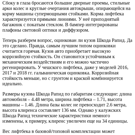
Сбоку в глаза бросаются большие дверные проемы, стильные
арки колес и круглые очертания автокрыши, опирающейся на
корму машины супермощными стойками. Корма лифтбека
характеризуется прямыми линиями. У неё приподнятый
багажник с покатым стеклом. В бампер интегрированы
плафоны световой оптики и диффузором.
Теперь разберем вопрос, оцинкован ли кузов Шкода Рапид. Да
это сделано. Правда, самым лучшим типом оцинковки
считается горячая. Кузов авто приобретает высокую
коррозийную стойкость. Он становится устойчивым к
механическим воздействиям и его можно частично
регенирировать. У чешского лифтбека, даже у моделей 2016,
2017 и 2018 гг. гальваническая оцинковка. Коррозийная
стойкость меньше, но с грунтом и краской комбинируется
идеально.
Размеры кузова Шкода Рапид по габаритам следующие: длина
автомобиля – 4.48 метра, ширина лифтбека – 1.71, высота
машины – 1.46. Длина базы колес не превосходит 2.6 метра,
высота клиренса составляет 136 мм. Однако у калужских
Шкода Рапид технические характеристики немного
изменены, к примеру, клиренс увеличен еще на 34 единицы.
Вес лифтбека в базовой/топовой комплектации может