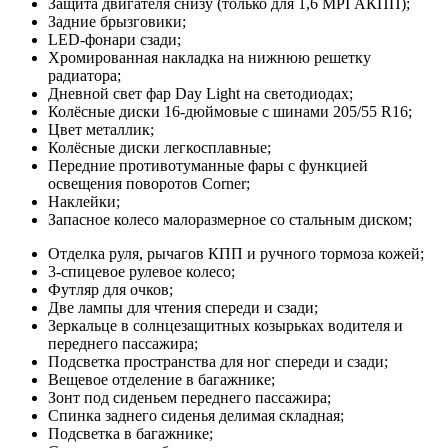
Защита двигателя снизу (только для 1,6 MPI АКПП);
Задние брызговики;
LED-фонари сзади;
Хромированная накладка на нижнюю решетку
радиатора;
Дневной свет фар Day Light на светодиодах;
Колёсные диски 16-дюймовые с шинами 205/55 R16;
Цвет металлик;
Колёсные диски легкосплавные;
Передние противотуманные фары с функцией
освещения поворотов Corner;
Наклейки;
Запасное колесо малоразмерное со стальным диском;
Отделка руля, рычагов КПП и ручного тормоза кожей;
3-спицевое рулевое колесо;
Футляр для очков;
Две лампы для чтения спереди и сзади;
Зеркальце в солнцезащитных козырьках водителя и
переднего пассажира;
Подсветка пространства для ног спереди и сзади;
Вещевое отделение в багажнике;
Зонт под сиденьем переднего пассажира;
Спинка заднего сиденья делимая складная;
Подсветка в багажнике;