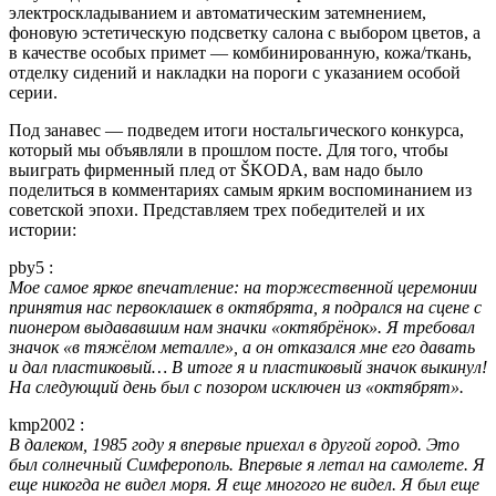
электроскладыванием и автоматическим затемнением,
фоновую эстетическую подсветку салона с выбором цветов, а
в качестве особых примет — комбинированную, кожа/ткань,
отделку сидений и накладки на пороги с указанием особой
серии.
Под занавес — подведем итоги ностальгического конкурса,
который мы объявляли в прошлом посте. Для того, чтобы
выиграть фирменный плед от ŠKODA, вам надо было
поделиться в комментариях самым ярким воспоминанием из
советской эпохи. Представляем трех победителей и их
истории:
pby5 :
Мое самое яркое впечатление: на торжественной церемонии
принятия нас первоклашек в октябрята, я подрался на сцене с
пионером выдававшим нам значки «октябрёнок». Я требовал
значок «в тяжёлом металле», а он отказался мне его давать
и дал пластиковый… В итоге я и пластиковый значок выкинул!
На следующий день был с позором исключен из «октябрят».
kmp2002 :
В далеком, 1985 году я впервые приехал в другой город. Это
был солнечный Симферополь. Впервые я летал на самолете. Я
еще никогда не видел моря. Я еще многого не видел. Я был еще