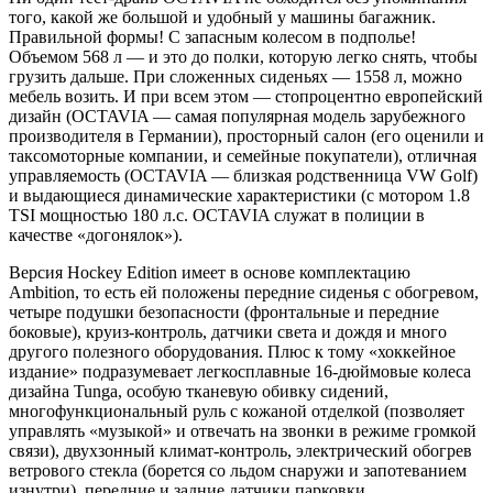
того, какой же большой и удобный у машины багажник.
Правильной формы! С запасным колесом в подполье!
Объемом 568 л — и это до полки, которую легко снять, чтобы
грузить дальше. При сложенных сиденьях — 1558 л, можно
мебель возить. И при всем этом — стопроцентно европейский
дизайн (OCTAVIA — самая популярная модель зарубежного
производителя в Германии), просторный салон (его оценили и
таксомоторные компании, и семейные покупатели), отличная
управляемость (OCTAVIA — близкая родственница VW Golf)
и выдающиеся динамические характеристики (с мотором 1.8
TSI мощностью 180 л.с. OCTAVIA служат в полиции в
качестве «догонялок»).
Версия Hockey Edition имеет в основе комплектацию
Ambition, то есть ей положены передние сиденья с обогревом,
четыре подушки безопасности (фронтальные и передние
боковые), круиз-контроль, датчики света и дождя и много
другого полезного оборудования. Плюс к тому «хоккейное
издание» подразумевает легкосплавные 16-дюймовые колеса
дизайна Tunga, особую тканевую обивку сидений,
многофункциональный руль с кожаной отделкой (позволяет
управлять «музыкой» и отвечать на звонки в режиме громкой
связи), двухзонный климат-контроль, электрический обогрев
ветрового стекла (борется со льдом снаружи и запотеванием
изнутри), передние и задние датчики парковки,