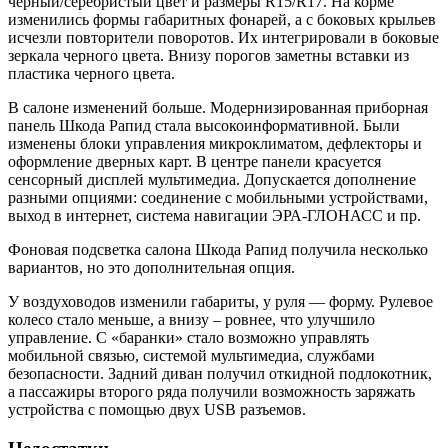
черный/серебристый цвет и размеры R15/R17. На корме
изменились формы габаритных фонарей, а с боковых крыльев
исчезли повторители поворотов. Их интегрировали в боковые
зеркала черного цвета. Внизу порогов заметны вставки из
пластика черного цвета.
В салоне изменений больше. Модернизированная приборная
панель Шкода Рапид стала высокоинформативной. Были
изменены блоки управления микроклиматом, дефлекторы и
оформление дверных карт. В центре панели красуется
сенсорный дисплей мультимедиа. Допускается дополнение
разными опциями: соединение с мобильными устройствами,
выход в интернет, система навигации ЭРА-ГЛОНАСС и пр.
Фоновая подсветка салона Шкода Рапид получила несколько
вариантов, но это дополнительная опция.
У воздуховодов изменили габариты, у руля — форму. Рулевое
колесо стало меньше, а внизу – ровнее, что улучшило
управление. С «баранки» стало возможно управлять
мобильной связью, системой мультимедиа, службами
безопасности. Задний диван получил откидной подлокотник,
а пассажиры второго ряда получили возможность заряжать
устройства с помощью двух USB разъемов.