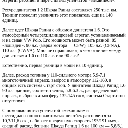
Агрегат работает в паре с пятиступенчатой «механикой».
Ресурс двигателя 1.2 Шкода Рапид составляет 250 тыс. км.
Тюнинг позволит увеличить этот показатель еще на 140
единиц.
Далее идет Шкода Рапид с объемом двигателя 1.6. Это
атмосферный четырехцилиндровый агрегат, устанавливаемый
и на седан VW Polo. Его мощность может быть разной: 85
«лошадей», 90 л.с. (марка мотора — CFW), 105 л.с. (CFNA),
110 л.с. (CWVA). Многие спрашивают, в чем отличие между
двигателями 1.6 со 110 л.с. или 90 л.с.?
Естественно, первая разница в мощи на 10 единиц.
Далее, расход топлива у 110-сильного мотора 5.9-7.1,
многоточечный впрыск, выброс в атмосферу 112-160, в
опциях есть система Старт-стоп. У двигателя Шкода Рапид 1.6
90 л.с. данные, соответственно, 5.8-6.3 л., распределенный
впрыск, выброс в атмосферу 135-145 г/км, система Старт-стоп
отсутствует
С помощью пятиступенчатой «механики» и
шестидиапазонного «автомата» лифтбек разгоняется за
10,3/11,6 сек., набирает предельную скорость 195/191 км/ч, а
средний расход бензина Шкода Рапид 1.6 на 100 км — 5,8/6,1