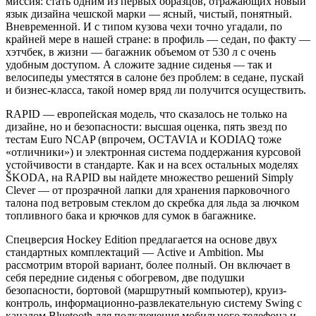
миссия: стать одним из первых образцов, отражающих новый
язык дизайна чешской марки — ясный, чистый, понятный.
Вневременной. И с типом кузова чехи точно угадали, по
крайней мере в нашей стране: в профиль — седан, по факту —
хэтчбек, в жизни — багажник объемом от 530 л с очень
удобным доступом. А сложите задние сиденья — так и
велосипеды уместятся в салоне без проблем: в седане, пускай
и бизнес-класса, такой номер вряд ли получится осуществить.
RAPID — европейская модель, что сказалось не только на
дизайне, но и безопасности: высшая оценка, пять звезд по
тестам Euro NCAP (впрочем, OCTAVIA и KODIAQ тоже
«отличники») и электронная система поддержания курсовой
устойчивости в стандарте. Как и на всех остальных моделях
ŠKODA, на RAPID вы найдете множество решений Simply
Clever — от прозрачной лапки для хранения парковочного
талона под ветровым стеклом до скребка для льда за лючком
топливного бака и крючков для сумок в багажнике.
Спецверсия Hockey Edition предлагается на основе двух
стандартных комплектаций — Active и Ambition. Мы
рассмотрим второй вариант, более полный. Он включает в
себя передние сиденья с обогревом, две подушки
безопасности, бортовой (маршрутный компьютер), круиз-
контроль, информационно-развлекательную систему Swing с
каналом Bluetooth для подключения мобильного телефона и