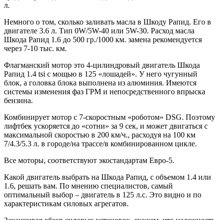
л.
Немного о том, сколько заливать масла в Шкоду Рапид. Его в
двигателе 3.6 л. Тип 0W/5W-40 или 5W-30. Расход масла
Шкода Рапид 1.6 до 500 гр./1000 км. замена рекомендуется
через 7-10 тыс. км.
Флагманский мотор это 4-цилиндровый двигатель Шкода
Рапид 1.4 tsi с мощью в 125 «лошадей». У него чугунный
блок, а головка блока выполнена из алюминия. Имеются
системы изменения фаз ГРМ и непосредственного впрыска
бензина.
Комбинирует мотор с 7-скоростным «роботом» DSG. Поэтому
лифтбек ускоряется до «сотни» за 9 сек, и может двигаться с
максимальной скоростью в 200 км/ч., расходуя на 100 км
7/4.3/5.3 л. в городе/на трассе/в комбинированном цикле.
Все моторы, соответствуют экостандартам Евро-5.
Какой двигатель выбрать на Шкода Рапид, с объемом 1.4 или
1.6, решать вам. По мнению специалистов, самый
оптимальный выбор – двигатель в 125 л.с. Это видно и по
характеристикам силовых агрегатов.