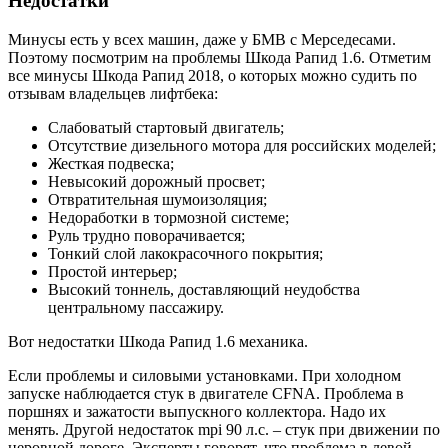
Недостатки
Минусы есть у всех машин, даже у БМВ с Мерседесами.
Поэтому посмотрим на проблемы Шкода Рапид 1.6. Отметим
все минусы Шкода Рапид 2018, о которых можно судить по
отзывам владельцев лифтбека:
Слабоватый стартовый двигатель;
Отсутствие дизельного мотора для российских моделей;
Жесткая подвеска;
Невысокий дорожный просвет;
Отвратительная шумоизоляция;
Недоработки в тормозной системе;
Руль трудно поворачивается;
Тонкий слой лакокрасочного покрытия;
Простой интерьер;
Высокий тоннель, доставляющий неудобства
центральному пассажиру.
Вот недостатки Шкода Рапид 1.6 механика.
Если проблемы и силовыми установками. При холодном
запуске наблюдается стук в двигателе CFNA. Проблема в
поршнях и зажатости выпускного коллектора. Надо их
менять. Другой недостаток mpi 90 л.с. – стук при движении по
неровной дороге. Эксперты говорят, что проблема в левой