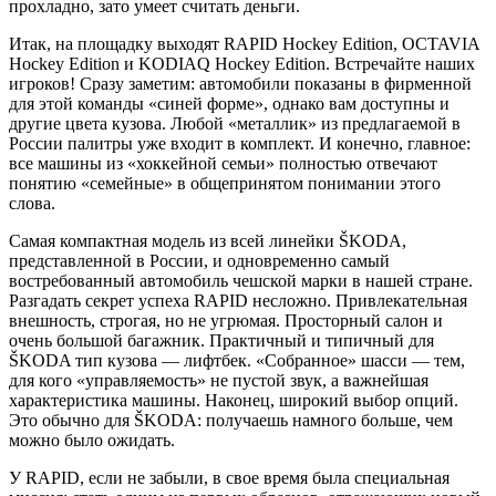
прохладно, зато умеет считать деньги.
Итак, на площадку выходят RAPID Hockey Edition, OCTAVIA
Hockey Edition и KODIAQ Hockey Edition. Встречайте наших
игроков! Сразу заметим: автомобили показаны в фирменной
для этой команды «синей форме», однако вам доступны и
другие цвета кузова. Любой «металлик» из предлагаемой в
России палитры уже входит в комплект. И конечно, главное:
все машины из «хоккейной семьи» полностью отвечают
понятию «семейные» в общепринятом понимании этого
слова.
Самая компактная модель из всей линейки ŠKODA,
представленной в России, и одновременно самый
востребованный автомобиль чешской марки в нашей стране.
Разгадать секрет успеха RAPID несложно. Привлекательная
внешность, строгая, но не угрюмая. Просторный салон и
очень большой багажник. Практичный и типичный для
ŠKODA тип кузова — лифтбек. «Собранное» шасси — тем,
для кого «управляемость» не пустой звук, а важнейшая
характеристика машины. Наконец, широкий выбор опций.
Это обычно для ŠKODA: получаешь намного больше, чем
можно было ожидать.
У RAPID, если не забыли, в свое время была специальная