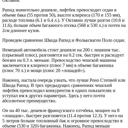
Октавия.
Рапид значительно дешевле, лифтбек превосходит седан в
объеме бака (55 против 50), высоте клиренса (170 и 155 мм),
расходе топлива (6.1 и 6.4 л.). У Октавии лучше разгон (10.6 и
11.6), больше объем багажного отсека (568 и 530 л.) и почти на
2см длиннее кузов.
Проведем сравнение Шкода Рапид и Фольксваген Поло седан.
Немецкий автомобиль стоит дешевле на 200 с лишним тыс.
(серьезный плюс), разгоняется на 0.2 сек. быстрее и расходует
бензин на 0.3 л. меньше. Превосходство чешской машины
заключается в клиренсе (плюс 7 мм) в объеме багажника
(плюс 70 л.) и мощи (плюс 20 «лошадей»).
Наконец, настала очередь узнать, что лучше Рено Степвей или
Шкода Рапид. В трех предыдущих сравнениях чешский
лифтбек превосходил конкурентов в одних показателях и
уступал им в других параметрах. Здесь у него почти
абсолютное преимущество.
Он на 40 тыс. дешевле французского хэтчбека, мощнее на 8
«лошадок», быстрее разгоняется (11.4 против 12.3). У него на
5 литров больше топливный бак и огромное превосходство в
объеме (530 и 320) багажника. Наконец, Рапид меньше