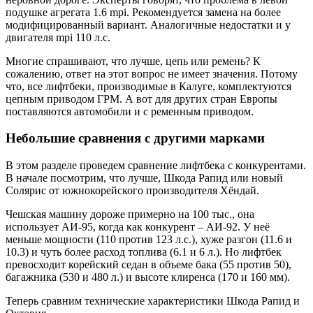
подушке агрегата 1.6 mpi. Рекомендуется замена на более
модифицированный вариант. Аналогичные недостатки и у
двигателя mpi 110 л.с.
Многие спрашивают, что лучше, цепь или ремень? К
сожалению, ответ на этот вопрос не имеет значения. Потому
что, все лифтбеки, производимые в Калуге, комплектуются
цепным приводом ГРМ. А вот для других стран Европы
поставляются автомобили и с ременным приводом.
Небольшие сравнения с другими марками
В этом разделе проведем сравнение лифтбека с конкурентами.
В начале посмотрим, что лучше, Шкода Рапид или новый
Солярис от южнокорейского производителя Хёндай.
Чешская машину дороже примерно на 100 тыс., она
использует АИ-95, когда как конкурент – АИ-92. У неё
меньше мощности (110 против 123 л.с.), хуже разгон (11.6 и
10.3) и чуть более расход топлива (6.1 и 6 л.). Но лифтбек
превосходит корейский седан в объеме бака (55 против 50),
багажника (530 и 480 л.) и высоте клиренса (170 и 160 мм).
Теперь сравним технические характеристики Шкода Рапид и