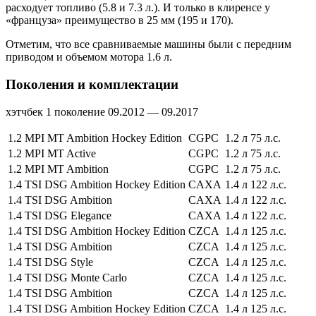
расходует топливо (5.8 и 7.3 л.). И только в клиренсе у
«француза» преимущество в 25 мм (195 и 170).
Отметим, что все сравниваемые машины были с передним
приводом и объемом мотора 1.6 л.
Поколения и комплектации
хэтчбек 1 поколение 09.2012 — 09.2017
1.2 MPI MT Ambition Hockey Edition
CGPC
1.2 л
75 л.с.
1.2 MPI MT Active
CGPC
1.2 л
75 л.с.
1.2 MPI MT Ambition
CGPC
1.2 л
75 л.с.
1.4 TSI DSG Ambition Hockey Edition
CAXA
1.4 л
122 л.с.
1.4 TSI DSG Ambition
CAXA
1.4 л
122 л.с.
1.4 TSI DSG Elegance
CAXA
1.4 л
122 л.с.
1.4 TSI DSG Ambition Hockey Edition
CZCA
1.4 л
125 л.с.
1.4 TSI DSG Ambition
CZCA
1.4 л
125 л.с.
1.4 TSI DSG Style
CZCA
1.4 л
125 л.с.
1.4 TSI DSG Monte Carlo
CZCA
1.4 л
125 л.с.
1.4 TSI DSG Ambition
CZCA
1.4 л
125 л.с.
1.4 TSI DSG Ambition Hockey Edition
CZCA
1.4 л
125 л.с.