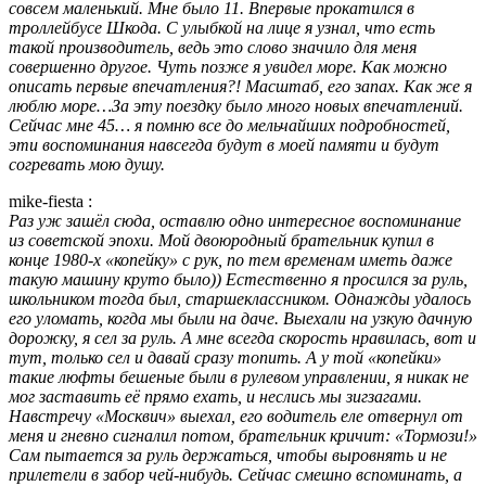
совсем маленький. Мне было 11. Впервые прокатился в
троллейбусе Шкода. С улыбкой на лице я узнал, что есть
такой производитель, ведь это слово значило для меня
совершенно другое. Чуть позже я увидел море. Как можно
описать первые впечатления?! Масштаб, его запах. Как же я
люблю море…За эту поездку было много новых впечатлений.
Сейчас мне 45… я помню все до мельчайших подробностей,
эти воспоминания навсегда будут в моей памяти и будут
согревать мою душу.
mike-fiesta :
Раз уж зашёл сюда, оставлю одно интересное воспоминание
из советской эпохи. Мой двоюродный брательник купил в
конце 1980-х «копейку» с рук, по тем временам иметь даже
такую машину круто было)) Естественно я просился за руль,
школьником тогда был, старшеклассником. Однажды удалось
его уломать, когда мы были на даче. Выехали на узкую дачную
дорожку, я сел за руль. А мне всегда скорость нравилась, вот и
тут, только сел и давай сразу топить. А у той «копейки»
такие люфты бешеные были в рулевом управлении, я никак не
мог заставить её прямо ехать, и неслись мы зигзагами.
Навстречу «Москвич» выехал, его водитель еле отвернул от
меня и гневно сигналил потом, брательник кричит: «Тормози!»
Сам пытается за руль держаться, чтобы выровнять и не
прилетели в забор чей-нибудь. Сейчас смешно вспоминать, а