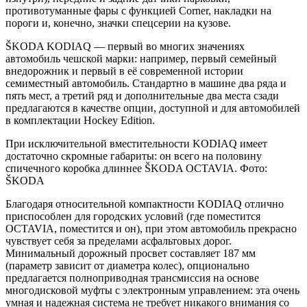
противотуманные фары с функцией Corner, накладки на
пороги и, конечно, значки спецсерии на кузове.
ŠKODA KODIAQ — первый во многих значениях
автомобиль чешской марки: например, первый семейный
внедорожник и первый в её современной истории
семиместный автомобиль. Стандартно в машине два ряда и
пять мест, а третий ряд и дополнительные два места сзади
предлагаются в качестве опции, доступной и для автомобилей
в комплектации Hockey Edition.
При исключительной вместительности KODIAQ имеет
достаточно скромные габариты: он всего на половину
спичечного коробка длиннее ŠKODA OCTAVIA. Фото:
ŠKODA
Благодаря относительной компактности KODIAQ отлично
приспособлен для городских условий (где поместится
OCTAVIA, поместится и он), при этом автомобиль прекрасно
чувствует себя за пределами асфальтовых дорог.
Минимальный дорожный просвет составляет 187 мм
(параметр зависит от диаметра колес), опционально
предлагается полноприводная трансмиссия на основе
многодисковой муфты с электронным управлением: эта очень
умная и надежная система не требует никакого внимания со