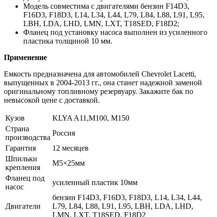
Модель совместима с двигателями бензин F14D3,
F16D3, F18D3, L14, L34, L44, L79, L84, L88, L91, L95,
LBH, LDA, LHD, LMN, LXT, T18SED, F18D2;
Фланец под установку насоса выполнен из усиленного
пластика толщиной 10 мм.
Применение
Емкость предназначена для автомобилей Chevrolet Lacetti,
выпущенных в 2004-2013 гг., она станет надежной заменой
оригинальному топливному резервуару. Закажите бак по
невысокой цене с доставкой.
Кузов
KLYA A11,M100, M150
Страна
Россия
производства
Гарантия
12 месяцев
Шпильки
М5×25мм
крепления
Фланец под
усиленный пластик 10мм
насос
бензин F14D3, F16D3, F18D3, L14, L34, L44,
Двигатели
L79, L84, L88, L91, L95, LBH, LDA, LHD,
LMN, LXT, T18SED, F18D2