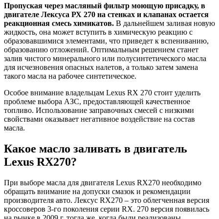
Пропуская через масляный фильтр моющую присадку, в
двигателе Лексуса РХ 270 на стенках и клапанах остается
реакционная смесь химикатов.
В дальнейшем заливая новую
жидкость, она может вступить в химическую реакцию с
образовавшимися элементами, что приведет к вспениванию,
образованию отложений. Оптимальным решением станет
залив чистого минерального или полусинтетического масла
для исчезновения опасных налетов, а только затем замена
такого масла на рабочее синтетическое.
Особое внимание владельцам Lexus RX 270 стоит уделить
проблеме выбора АЗС, предоставляющей качественное
топливо. Использование заправочных смесей с низкими
свойствами оказывает негативное воздействие на состав
масла.
Какое масло заливать в двигатель
Lexus RX270?
При выборе масла для двигателя Lexus RX270 необходимо
обращать внимание на допуски смазок и рекомендации
производителя авто. Лексус RX270 – это облегченная версия
кроссоверов 3-го поколения серии RX. 270 версия появилась
на рынке в 2009 г, тогда же, когда были реализованы