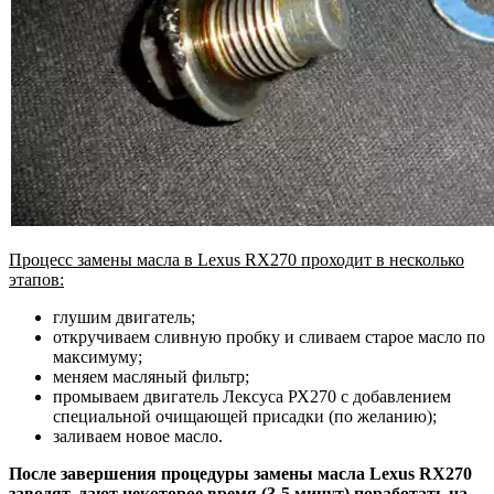
Процесс замены масла в Lexus RX270 проходит в несколько
этапов:
глушим двигатель;
откручиваем сливную пробку и сливаем старое масло по
максимуму;
меняем масляный фильтр;
промываем двигатель Лексуса РХ270 с добавлением
специальной очищающей присадки (по желанию);
заливаем новое масло.
После завершения процедуры замены масла Lexus RX270
заводят, дают некоторое время (3-5 минут) поработать на