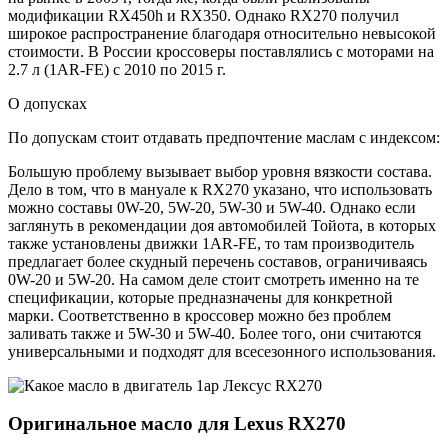
модификации RX450h и RX350. Однако RX270 получил
широкое распространение благодаря относительно невысокой
стоимости. В России кроссоверы поставлялись с моторами на
2.7 л (1AR-FE) с 2010 по 2015 г.
О допусках
По допускам стоит отдавать предпочтение маслам с индексом:
Большую проблему вызывает выбор уровня вязкости состава.
Дело в том, что в мануале к RX270 указано, что использовать
можно составы 0W-20, 5W-20, 5W-30 и 5W-40. Однако если
заглянуть в рекомендации доя автомобилей Тойота, в которых
также установлены движки 1AR-FE, то там производитель
предлагает более скудный перечень составов, ограничиваясь
0W-20 и 5W-20. На самом деле стоит смотреть именно на те
спецификации, которые предназначены для конкретной
марки. Соответственно в кроссовер можно без проблем
заливать также и 5W-30 и 5W-40. Более того, они считаются
универсальными и подходят для всесезонного использования.
Оригинальное масло для Lexus RX270