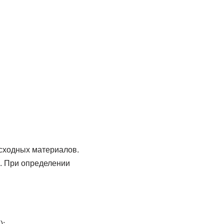
асходных материалов.
е. При определении
);