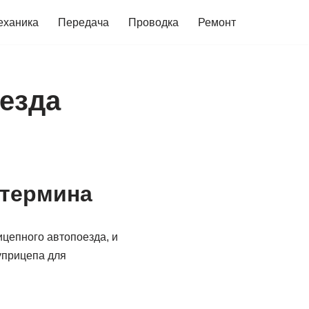
еханика
Передача
Проводка
Ремонт
оезда
 термина
цепного автопоезда, и
уприцепа для