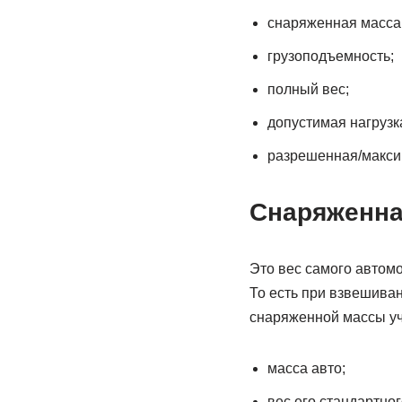
снаряженная масса
грузоподъемность;
полный вес;
допустимая нагрузка
разрешенная/макси
Снаряженна
Это вес самого автом
То есть при взвешиван
снаряженной массы уч
масса авто;
вес его стандартног