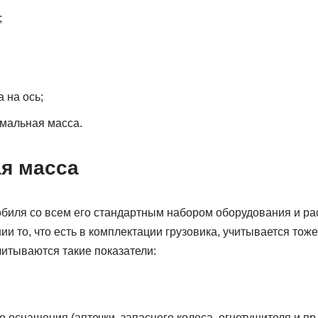
;
 на ось;
мальная масса.
я масса
обиля со всем его стандартным набором оборудования и р
ии то, что есть в комплектации грузовика, учитывается тож
итываются такие показатели:
о оснащения (аптечки, запасного колеса, огнетушителя и пр.