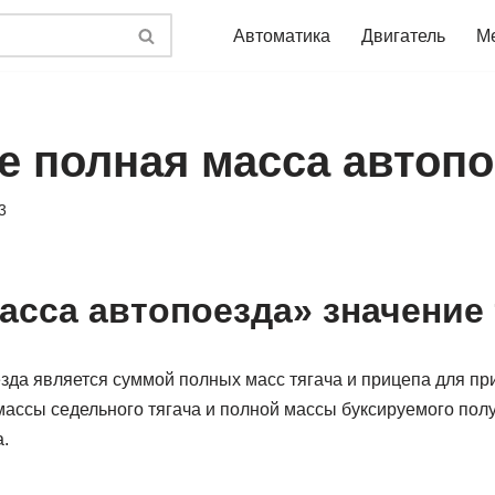
Автоматика
Двигатель
М
ое полная масса автоп
3
асса автопоезда» значение
зда является суммой полных масс тягача и прицепа для при
ассы седельного тягача и полной массы буксируемого пол
.