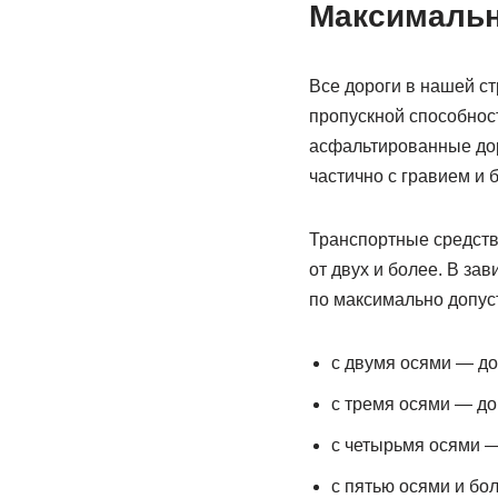
Максимальн
Все дороги в нашей ст
пропускной способнос
асфальтированные дор
частично с гравием и
Транспортные средства
от двух и более. В з
по максимально допус
с двумя осями — до
с тремя осями — до 
с четырьмя осями —
с пятью осями и бо