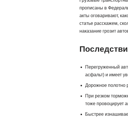
Грузовые транспортны
прописаны в Федераль
акты оговаривают, как
статье расскажем, ско
наказание грозит авт
Последстви
Перегруженный авт
асфальт) и имеет у
Дорожное полотно р
При резком торможе
тоже провоцирует а
Быстрее изнашивае