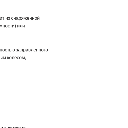
ит из снаряженной
мности) или
лностью заправленного
ным колесом,