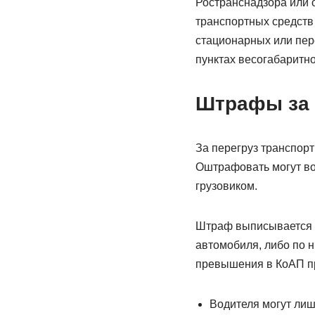
Ространснадзора или 
транспортных средств
стационарных или пере
пунктах весогабаритно
Штрафы за 
За перегруз транспор
Оштрафовать могут во
грузовиком.
Штраф выписывается в
автомобиля, либо по н
превышения в КоАП п
Водителя могут лиш