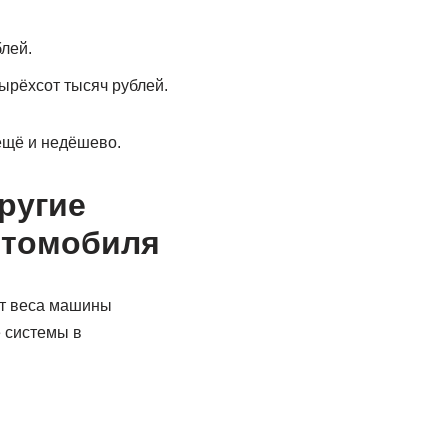
лей.
ырёхсот тысяч рублей.
ещё и недёшево.
ругие
втомобиля
От веса машины
е системы в