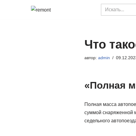
Перейти
к
содержимому
Что так
автор:
admin
09.12.202
«Полная м
Полная масса автопое
суммой снаряженной м
седельного автопоезда