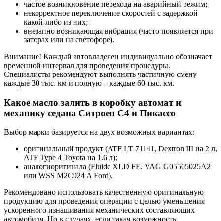
частое возникновение перехода на аварийный режим;
некорректное переключение скоростей с задержкой
какой-либо из них;
внезапно возникающая вибрация (часто появляется при
заторах или на светофоре).
Внимание! Каждый автовладелец индивидуально обозначает
временной интервал для проведения процедуры.
Специалисты рекомендуют выполнять частичную смену
каждые 30 тыс. км и полную – каждые 60 тыс. км.
Какое масло залить в коробку автомат и
механику седана Ситроен С4 и Пикассо
Выбор марки базируется на двух возможных вариантах:
оригинальный продукт (ATF LT 71141, Dextron III на 2 л,
ATF Type 4 Toyota на 1.6 л);
аналогиоригинала (Fluide XLD FE, VAG G05505025A2
или WSS M2C924 A Ford).
Рекомендовано использовать качественную оригинальную
продукцию для проведения операции с целью уменьшения
ускоренного изнашивания механических составляющих
автомобиля. Но в случаях, если такая возможность