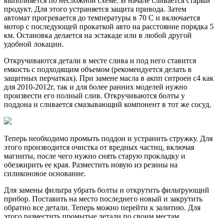
выполняется по несложной схеме. В начале сливается старый
продукт. Для этого устраняется защита привода. Затем
автомат прогревается до температуры в 70 C и включается
мотор с последующей прокаткой авто на расстояние порядка 5
км. Остановка делается на эстакаде или в любой другой
удобной локации.
Откручиваются детали в месте слива и под него ставится
емкость с подходящим объемом (рекомендуется делать в
защитных перчатках). При замене масла в акпп ситроен с4 как
для 2010-2012г, так и для более ранних моделей нужно
произвести его полный слив. Откручиваются болты у
поддона и сливается смазывающий компонент в тот же сосуд.
Теперь необходимо промыть поддон и устранить стружку. Для
этого производится очистка от вредных частиц, включая
магниты, после чего нужно снять старую прокладку и
обезжирить ее края. Разместить новую из резины на
силиконовое основание.
Для замены фильтра убрать болты и открутить фильтрующий
прибор. Поставить на место последнего новый и закрутить
обратно все детали. Теперь можно перейти к залитию. Для
этого разместить промытые детали по своим местам,