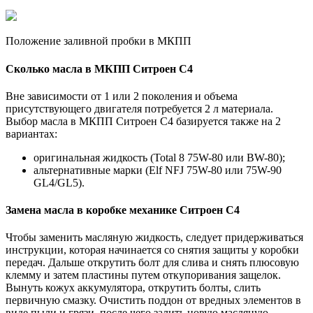
Положение заливной пробки в МКПП
Сколько масла в МКПП Ситроен С4
Вне зависимости от 1 или 2 поколения и объема
присутствующего двигателя потребуется 2 л материала.
Выбор масла в МКПП Ситроен С4 базируется также на 2
вариантах:
оригинальная жидкость (Total 8 75W-80 или BW-80);
альтернативные марки (Elf NFJ 75W-80 или 75W-90
GL4/GL5).
Замена масла в коробке механике Ситроен С4
Чтобы заменить масляную жидкость, следует придерживаться
инструкции, которая начинается со снятия защиты у коробки
передач. Дальше открутить болт для слива и снять плюсовую
клемму и затем пластины путем откупоривания защелок.
Вынуть кожух аккумулятора, открутить болты, слить
первичную смазку. Очистить поддон от вредных элементов в
виде пыли и грязи, после чего залить новую масляную