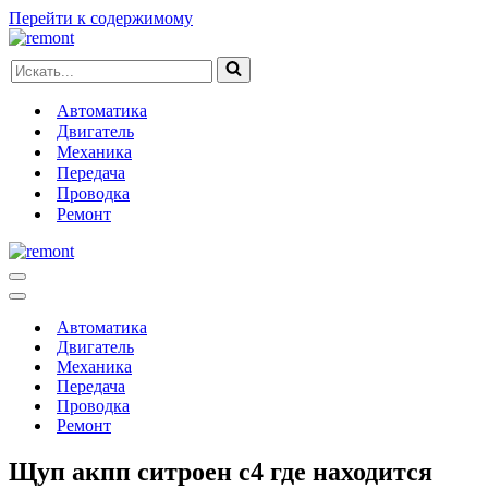
Перейти к содержимому
Искать...
Автоматика
Двигатель
Механика
Передача
Проводка
Ремонт
Меню
навигации
Меню
навигации
Автоматика
Двигатель
Механика
Передача
Проводка
Ремонт
Щуп акпп ситроен с4 где находится